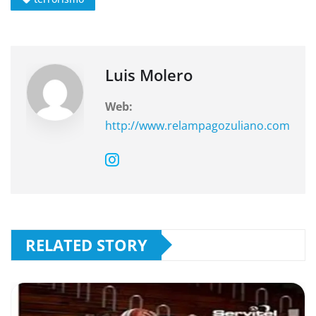
o
p
m
o
p
k
Luis Molero
Web:
http://www.relampagozuliano.com
RELATED STORY