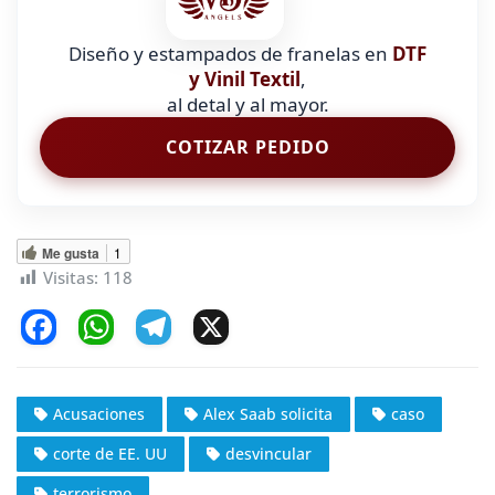
Diseño y estampados de franelas en
DTF
y Vinil Textil
,
al detal y al mayor.
COTIZAR PEDIDO
Me gusta
1
Visitas:
118
F
W
T
X
a
h
el
c
at
e
Acusaciones
Alex Saab solicita
caso
e
s
gr
corte de EE. UU
desvincular
b
A
a
terrorismo