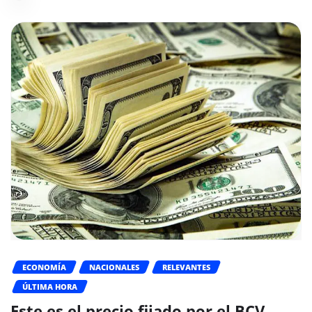
ECONOMÍA
NACIONALES
RELEVANTES
ÚLTIMA HORA
Este es el precio fijado por el BCV