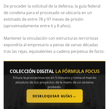
De proceder la solicitud de la defensa, la guía federal
de condena para el procesado se ubicaría en un
estimado de entre 78 y 97 meses de prisión
(aproximadamente entre 6 y 8 años).
Mantener la vinculación con estructuras terroristas
expondría al empresario a penas de varias décadas
tras las rejas, equivalentes a cadena perpetua de facto.
COLECCIÓN DIGITAL
LA FÓRMULA FOCUS
Tritura la procrastinación en 5 minutos y toma el mando
absoluto de tus proyectos de la mano de un sistema
probado.
→
DESBLOQUEAR GUÍAS