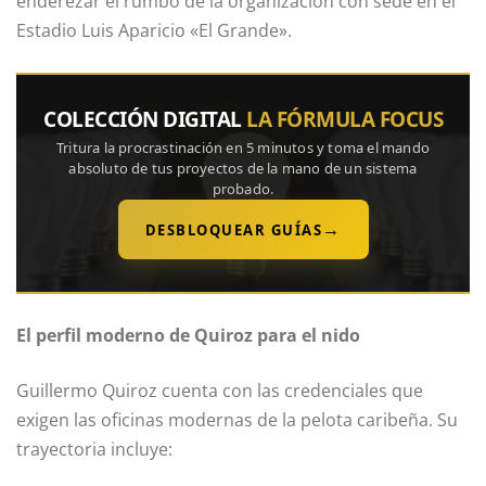
enderezar el rumbo de la organización con sede en el
Estadio Luis Aparicio «El Grande».
COLECCIÓN DIGITAL
LA FÓRMULA FOCUS
Tritura la procrastinación en 5 minutos y toma el mando
absoluto de tus proyectos de la mano de un sistema
probado.
→
DESBLOQUEAR GUÍAS
El perfil moderno de Quiroz para el nido
Guillermo Quiroz cuenta con las credenciales que
exigen las oficinas modernas de la pelota caribeña. Su
trayectoria incluye: