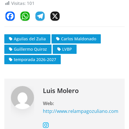
Visitas:
101
F
W
T
X
a
h
el
c
at
e
Aguilas del Zulia
Carlos Maldonado
e
s
gr
Guillermo Quiroz
LVBP
b
A
a
o
p
m
temporada 2026-2027
o
p
k
Luis Molero
Web:
http://www.relampagozuliano.com