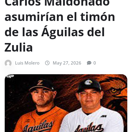
Carlos Maldonado
asumirían el timón
de las Águilas del
Zulia
Luis Molero
May 27, 2026
0