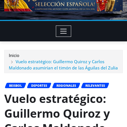
Inicio
Vuelo estratégico: Guillermo Quiroz y Carlos
Maldonado asumirían el timón de las Águilas del Zulia
BEISBOL
DEPORTES
REGIONALES
RELEVANTES
Vuelo estratégico:
Guillermo Quiroz y