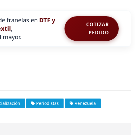
e franelas en
DTF y
COTIZAR
extil
,
PEDIDO
al mayor.
cialización
Periodistas
Venezuela