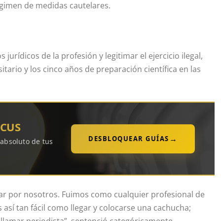
régimen de medidas cautelares.
urídicos de la profesión y legitimar el ejercicio ilegal,
rsitario y los cinco años de preparación científica en las
OCUS
→
DESBLOQUEAR GUÍAS
 absoluto de tus
ar por nosotros. Fuimos como cualquier profesional de
así tan fácil como llegar y colocarse una cachucha;