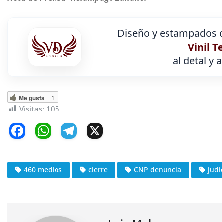
Diseño y estampados d
Vinil T
al detal y 
Me gusta
1
Visitas:
105
F
W
T
X
a
h
el
c
at
e
460 medios
cierre
CNP denuncia
judi
e
s
gr
b
A
a
o
p
m