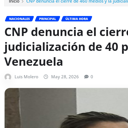
Inicio
CNP denuncia el cierre de 460 medios y la judicia
NACIONALES
PRINCIPAL
ÚLTIMA HORA
CNP denuncia el cierr
judicialización de 40 
Venezuela
Luis Molero
May 28, 2026
0