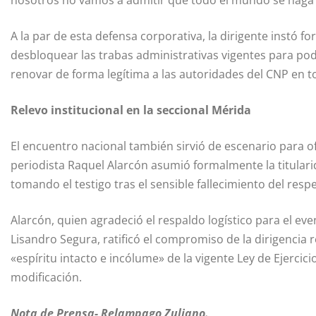
nosotros no vamos a admitir que todo el mundo se haga l
A la par de esta defensa corporativa, la dirigente instó f
desbloquear las trabas administrativas vigentes para po
renovar de forma legítima a las autoridades del CNP en to
Relevo institucional en la seccional Mérida
El encuentro nacional también sirvió de escenario para of
periodista Raquel Alarcón asumió formalmente la titularid
tomando el testigo tras el sensible fallecimiento del resp
Alarcón, quien agradeció el respaldo logístico para el eve
Lisandro Segura, ratificó el compromiso de la dirigencia 
«espíritu intacto e incólume» de la vigente Ley de Ejercic
modificación.
Nota de Prensa- Relampago Zuliano.