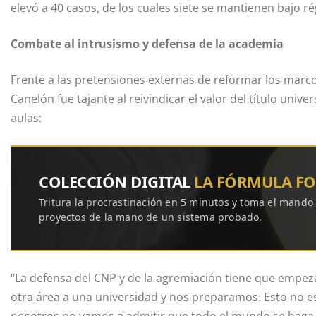
elevó a 40 casos, de los cuales siete se mantienen bajo 
Combate al intrusismo y defensa de la academia
Frente a las pretensiones externas de reformar los marcos j
Canelón fue tajante al reivindicar el valor del título unive
aulas:
COLECCIÓN DIGITAL
LA FÓRMULA F
Tritura la procrastinación en 5 minutos y toma el mando
proyectos de la mano de un sistema probado.
“La defensa del CNP y de la agremiación tiene que empez
otra área a una universidad y nos preparamos. Esto no es 