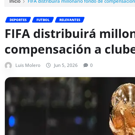
Inicio
FIFA distribuirá millonario fondo de compensación
DEPORTES
FUTBOL
RELEVANTES
FIFA distribuirá millo
compensación a clube
Luis Molero
Jun 5, 2026
0