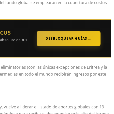
del fondo global se emplearán en la cobertura de costos
OCUS
→
DESBLOQUEAR GUÍAS
 absoluto de tus
liminatorias (con las únicas excepciones de Eritrea y la
termedias en todo el mundo recibirán ingresos por este
, vuelve a liderar el listado de aportes globales con 19
onándose para recibir el desembolso más alto del torneo.