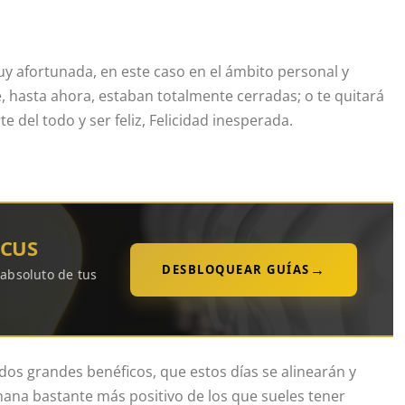
y afortunada, en este caso en el ámbito personal y
e, hasta ahora, estaban totalmente cerradas; o te quitará
e del todo y ser feliz, Felicidad inesperada.
OCUS
→
DESBLOQUEAR GUÍAS
 absoluto de tus
 dos grandes benéficos, que estos días se alinearán y
mana bastante más positivo de los que sueles tener