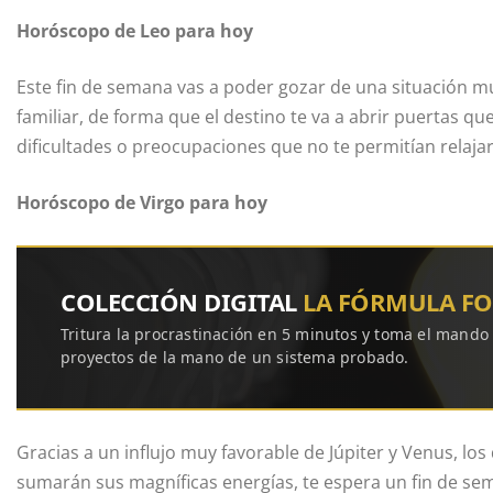
Horóscopo de Leo para hoy
Este fin de semana vas a poder gozar de una situación mu
familiar, de forma que el destino te va a abrir puertas qu
dificultades o preocupaciones que no te permitían relajart
Horóscopo de Virgo para hoy
COLECCIÓN DIGITAL
LA FÓRMULA F
Tritura la procrastinación en 5 minutos y toma el mando
proyectos de la mano de un sistema probado.
Gracias a un influjo muy favorable de Júpiter y Venus, los
sumarán sus magníficas energías, te espera un fin de se