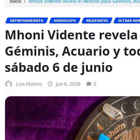
Inicio
Mhoni Vidente revela el destino para Géminis, Acu
ENTRETENIMIENTO
HOROSCOPO
RELEVANTES
ÚLTIMA HO
Mhoni Vidente revela 
Géminis, Acuario y to
sábado 6 de junio
Luis Molero
Jun 6, 2026
0