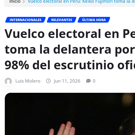
Inicio
Vuelco electoral en Perú: Keiko Fujimori toma la 
INTERNACIONALES
RELEVANTES
ÚLTIMA HORA
Vuelco electoral en P
toma la delantera po
98% del escrutinio ofi
Luis Molero
Jun 11, 2026
0