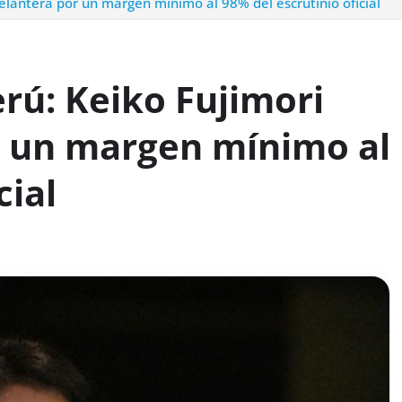
delantera por un margen mínimo al 98% del escrutinio oficial
erú: Keiko Fujimori
r un margen mínimo al
cial