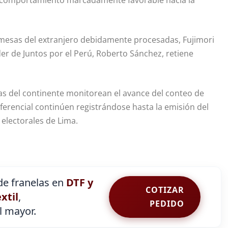
n comportamiento marcadamente favorable hacia la
s mesas del extranjero debidamente procesadas, Fujimori
der de Juntos por el Perú, Roberto Sánchez, retiene
ías del continente monitorean el avance del conteo de
iferencial continúen registrándose hasta la emisión del
 electorales de Lima.
e franelas en
DTF y
COTIZAR
extil
,
PEDIDO
al mayor.