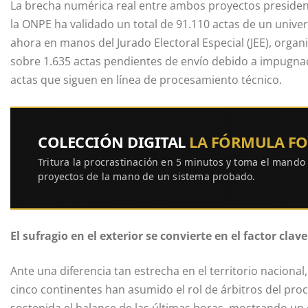
La brecha numérica real entre ambos proyectos presidenc
la ONPE ha validado un total de 91.110 actas de un univer
ahora en manos del Jurado Electoral Especial (JEE), orga
sobre 1.635 actas pendientes de envío debido a impugnac
actas que siguen en línea de procesamiento técnico.
COLECCIÓN DIGITAL
LA FÓRMULA F
Tritura la procrastinación en 5 minutos y toma el mando
proyectos de la mano de un sistema probado.
El sufragio en el exterior se convierte en el factor clave
Ante una diferencia tan estrecha en el territorio nacional
cinco continentes han asumido el rol de árbitros del pro