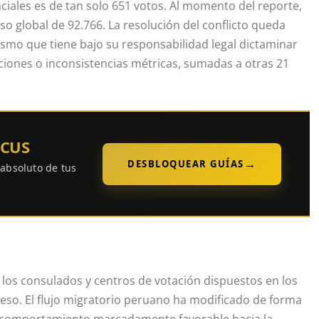
iales es de tan solo 651 votos. Al momento del reporte,
so global de 92.766. La resolución del conflicto queda
nismo que tiene bajo su responsabilidad legal dictaminar
iones o inconsistencias métricas, sumadas a otras 21
OCUS
→
DESBLOQUEAR GUÍAS
 absoluto de tus
, los consulados y centros de votación dispuestos en los
ceso. El flujo migratorio peruano ha modificado de forma