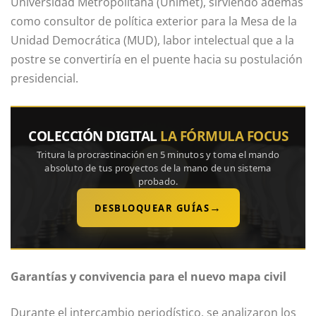
Universidad Metropolitana (Unimet), sirviendo además
como consultor de política exterior para la Mesa de la
Unidad Democrática (MUD), labor intelectual que a la
postre se convertiría en el puente hacia su postulación
presidencial.
COLECCIÓN DIGITAL
LA FÓRMULA FOCUS
Tritura la procrastinación en 5 minutos y toma el mando
absoluto de tus proyectos de la mano de un sistema
probado.
→
DESBLOQUEAR GUÍAS
Garantías y convivencia para el nuevo mapa civil
Durante el intercambio periodístico, se analizaron los