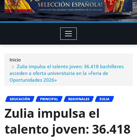
Inicio
Zulia impulsa el talento joven: 36.418 bachilleres
acceden a oferta universitaria en la «Feria de
Oportunidades 2026»
EDUCACIÓN
PRINCIPAL
REGIONALES
ZULIA
Zulia impulsa el
talento joven: 36.418