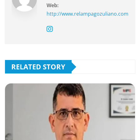
o
p
m
Web:
o
p
http://www.relampagozuliano.com
k
RELATED STORY