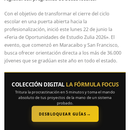
Con el objetivo de transformar el cierre del ciclo
escolar en una puerta abierta hacia la
profesionalización, inició este lunes 22 de junio la
«Feria de Oportunidades de Estudio Zulia 2026». El
evento, que comenzó en Maracaibo y San Francisco,
busca ofrecer orientación directa a los más de 36.000
jóvenes que se gradúan este año en todo el estado.
COLECCIÓN DIGITAL
LA FÓRMULA FOCUS
Tritura la procrastinación en 5 minutos y toma el mando
absoluto de tus proyectos de la mano de un sistema
probado.
→
DESBLOQUEAR GUÍAS