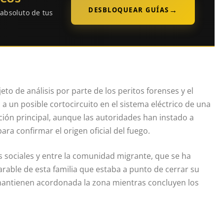
→
DESBLOQUEAR GUÍAS
 absoluto de tus
to de análisis por parte de los peritos forenses y el
 un posible cortocircuito en el sistema eléctrico de una
gación principal, aunque las autoridades han instado a
para confirmar el origen oficial del fuego.
s sociales y entre la comunidad migrante, que se ha
arable de esta familia que estaba a punto de cerrar su
 mantienen acordonada la zona mientras concluyen los