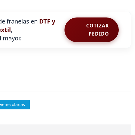
e franelas en
DTF y
COTIZAR
extil
,
PEDIDO
al mayor.
 venezolanas