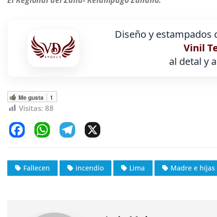
El Regional del Zulia- Relámpago Zuliano.
Diseño y estampados d
Vinil T
al detal y 
Me gusta
1
Visitas:
88
F
W
T
X
a
h
el
c
at
e
Fallecen
incendio
Lima
Madre e hijas
e
s
gr
b
A
a
o
p
m