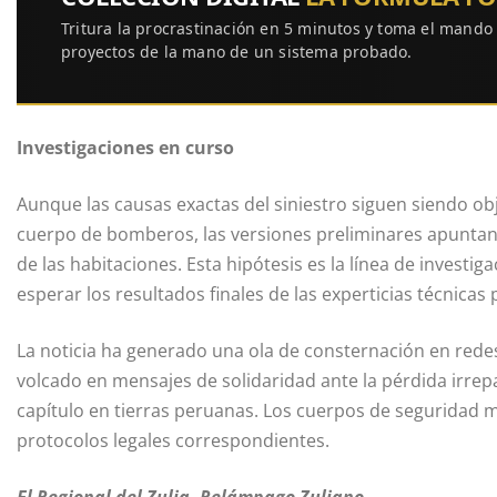
Tritura la procrastinación en 5 minutos y toma el mando
proyectos de la mano de un sistema probado.
Investigaciones en curso
Aunque las causas exactas del siniestro siguen siendo obje
cuerpo de bomberos, las versiones preliminares apuntan a
de las habitaciones. Esta hipótesis es la línea de investi
esperar los resultados finales de las experticias técnicas 
La noticia ha generado una ola de consternación en rede
volcado en mensajes de solidaridad ante la pérdida irrep
capítulo en tierras peruanas. Los cuerpos de seguridad
protocolos legales correspondientes.