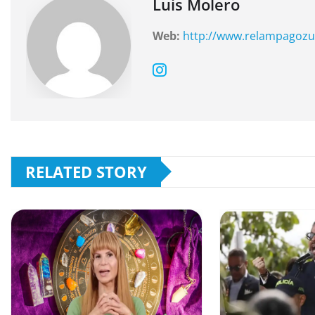
o
p
Luis Molero
k
Web:
http://www.relampagozu
RELATED STORY