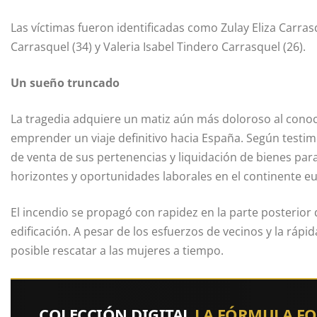
Las víctimas fueron identificadas como Zulay Eliza Carrasq
Carrasquel (34) y Valeria Isabel Tindero Carrasquel (26).
Un sueño truncado
La tragedia adquiere un matiz aún más doloroso al conoc
emprender un viaje definitivo hacia España. Según testim
de venta de sus pertenencias y liquidación de bienes par
horizontes y oportunidades laborales en el continente e
El incendio se propagó con rapidez en la parte posterior 
edificación. A pesar de los esfuerzos de vecinos y la ráp
posible rescatar a las mujeres a tiempo.
COLECCIÓN DIGITAL
LA FÓRMULA F