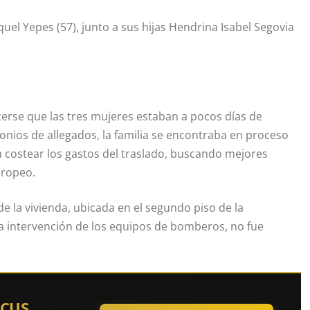
uel Yepes (57), junto a sus hijas Hendrina Isabel Segovia
erse que las tres mujeres estaban a pocos días de
onios de allegados, la familia se encontraba en proceso
a costear los gastos del traslado, buscando mejores
uropeo.
de la vivienda, ubicada en el segundo piso de la
ida intervención de los equipos de bomberos, no fue
OCUS