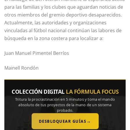
para las familias y los clubes que aguardan noticias de
otros miembros del gremio deportivo desaparecidos.
Actualmente, las autoridades y organizaciones
vinculadas al fútbol nacional continúan las labores de
búsqueda en la zona costera para localizar a:
Juan Manuel Pimentel Berríos
Mainell Rondón
COLECCIÓN DIGITAL
LA FÓRMULA FOCUS
Tritura la procrastinación en 5 minutos y toma el mando
absoluto de tus proyectos de la mano de un sistema
probado.
→
DESBLOQUEAR GUÍAS