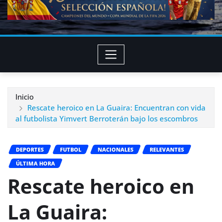
Inicio
Rescate heroico en La Guaira: Encuentran con vida
al futbolista Yimvert Berroterán bajo los escombros
DEPORTES
FUTBOL
NACIONALES
RELEVANTES
ÚLTIMA HORA
Rescate heroico en
La Guaira: