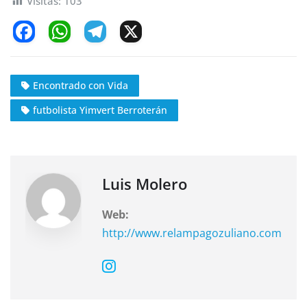
Visitas:
103
F
W
T
X
a
h
el
c
at
e
Encontrado con Vida
e
s
gr
futbolista Yimvert Berroterán
b
A
a
o
p
m
o
p
k
Luis Molero
Web:
http://www.relampagozuliano.com