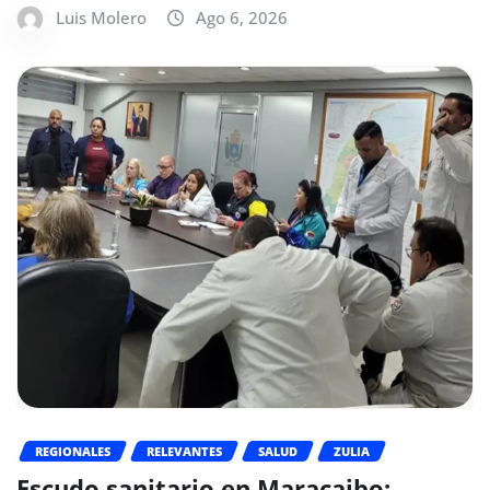
Luis Molero
Ago 6, 2026
REGIONALES
RELEVANTES
SALUD
ZULIA
Escudo sanitario en Maracaibo: