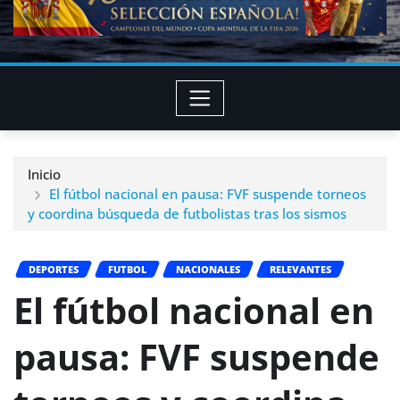
Inicio
El fútbol nacional en pausa: FVF suspende torneos
y coordina búsqueda de futbolistas tras los sismos
DEPORTES
FUTBOL
NACIONALES
RELEVANTES
El fútbol nacional en
pausa: FVF suspende