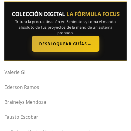
COLECCIÓN DIGITAL
LA FÓRMULA FOCUS
Tritura la procrastinación en 5 minutos y toma el mando
absoluto de tus proyectos de la mano de un sistema
probado.
→
DESBLOQUEAR GUÍAS
Valerie Gil
Ederson Ramos
Brainelys Mendoza
Fausto Escobar