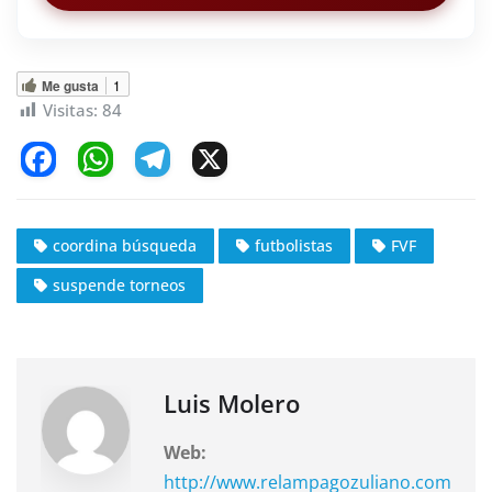
Me gusta
1
Visitas:
84
F
W
T
X
a
h
el
c
at
e
coordina búsqueda
futbolistas
FVF
e
s
gr
suspende torneos
b
A
a
o
p
m
o
p
k
Luis Molero
Web:
http://www.relampagozuliano.com