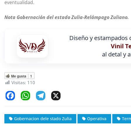
eventualidad.
Nota Gobernación del estado Zulia-Relámpago Zuliano.
Diseño y estampados d
Vinil T
al detal y 
Me gusta
1
Visitas:
110
F
W
T
X
a
h
el
c
at
e
Gobernacion dele stado Zulia
Operativa
Term
e
s
gr