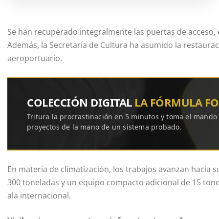
Se han recuperado integralmente las puertas de acceso, el
Además, la Secretaría de Cultura ha asumido la restaurac
aeroportuario.
COLECCIÓN DIGITAL
LA FÓRMULA F
Tritura la procrastinación en 5 minutos y toma el mando
proyectos de la mano de un sistema probado.
En materia de climatización, los trabajos avanzan hacia s
300 toneladas y un equipo compacto adicional de 15 tone
ala internacional.