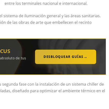
entre los terminales nacional e internacional.
 sistema de iluminación general y las áreas sanitarias.
ión de las obras de arte que embellecen el recinto
OCUS
→
DESBLOQUEAR GUÍAS
 absoluto de tus
u segunda fase con la instalación de un sistema chiller de
ladas, diseñado para optimizar el ambiente térmico en el