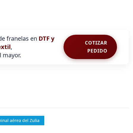
e franelas en
DTF y
COTIZAR
extil
,
PEDIDO
al mayor.
inal aérea del Zulia