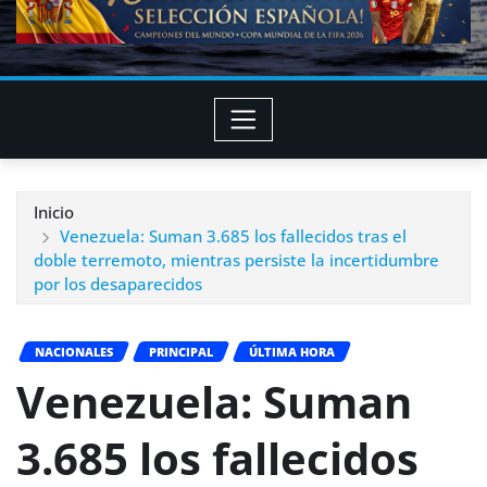
Inicio
Venezuela: Suman 3.685 los fallecidos tras el
doble terremoto, mientras persiste la incertidumbre
por los desaparecidos
NACIONALES
PRINCIPAL
ÚLTIMA HORA
Venezuela: Suman
3.685 los fallecidos