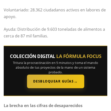
Voluntariado: 28.362 ciudadanos activos en labores de
apoyo.
Ayuda: Distribución de 9.603 toneladas de alimentos a
cerca de 87 mil familias.
COLECCIÓN DIGITAL
LA FÓRMULA FOCUS
Tritura la procrastinación en 5 minutos y toma el mando
absoluto de tus proyectos de la mano de un sistema
probado.
→
DESBLOQUEAR GUÍAS
La brecha en las cifras de desaparecidos