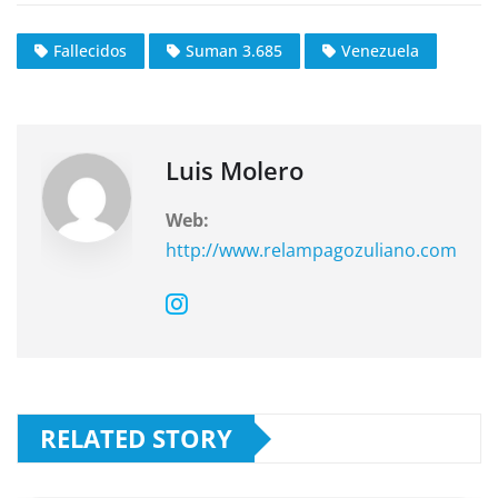
c
at
e
Fallecidos
Suman 3.685
Venezuela
e
s
gr
b
A
a
o
p
m
o
p
Luis Molero
k
Web:
http://www.relampagozuliano.com
RELATED STORY