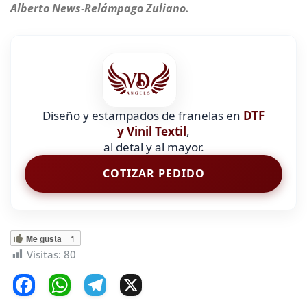
Alberto News-Relámpago Zuliano.
Diseño y estampados de franelas en
DTF
y Vinil Textil
,
al detal y al mayor.
COTIZAR PEDIDO
Me gusta
1
Visitas:
80
F
W
T
X
a
h
el