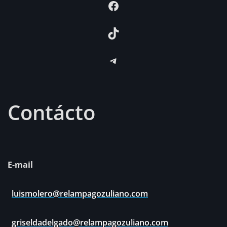
Facebook
TikTok
Telegram
Contácto
E-mail
luismolero@relampagozuliano.com
griseldadelgado@relampagozuliano.com