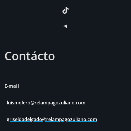
TikTok
Telegram
Contácto
E-mail
luismolero@relampagozuliano.com
griseldadelgado@relampagozuliano.com