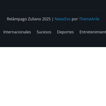
Relámpago Zuliano 2025
|
NewsExo
por
ThemeArile
Internacionales
Sucesos
Deportes
Entretenimien