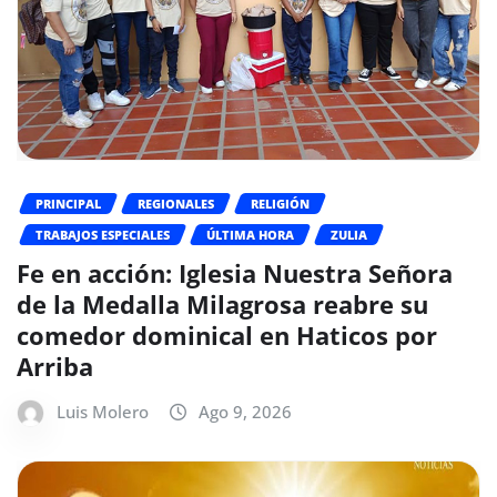
PRINCIPAL
REGIONALES
RELIGIÓN
TRABAJOS ESPECIALES
ÚLTIMA HORA
ZULIA
Fe en acción: Iglesia Nuestra Señora
de la Medalla Milagrosa reabre su
comedor dominical en Haticos por
Arriba
Luis Molero
Ago 9, 2026