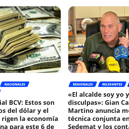
NACIONALES
REGIONALES
RELEVANTES
«El alcalde soy yo 
ial BCV: Estos son
disculpas»: Gian Ca
os del dólar y el
Martino anuncia m
 rigen la economía
técnica conjunta en
na para este 6 de
Sedemat y los con