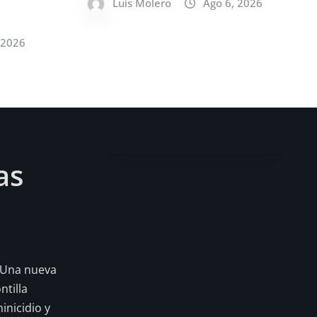
Luis Molero
Ago 6, 2026
 2026
as
 Una nueva
tilla
inicidio y