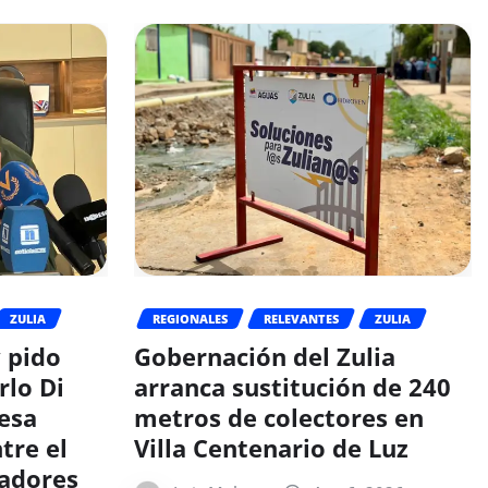
ZULIA
REGIONALES
RELEVANTES
ZULIA
y pido
Gobernación del Zulia
rlo Di
arranca sustitución de 240
esa
metros de colectores en
tre el
Villa Centenario de Luz
tadores