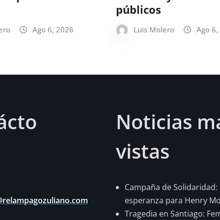
públicos
ero
Ago 6, 2026
Luis Molero
Ago 6,
ácto
Noticias m
vistas
Campaña de Solidaridad:
@relampagozuliano.com
esperanza para Henry Mon
Tragedia en Santiago: Fem