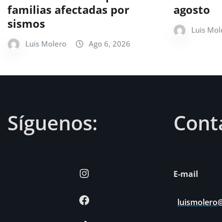
familias afectadas por
agosto
sismos
Luis Mol
Luis Molero
Ago 6, 2026
Síguenos:
Cont
Instagram
E-mail
Facebook
luismolero