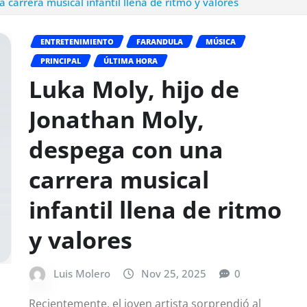
carrera musical infantil llena de ritmo y valores
ENTRETENIMIENTO
FARANDULA
MÚSICA
PRINCIPAL
ÚLTIMA HORA
Luka Moly, hijo de
Jonathan Moly,
despega con una
carrera musical
infantil llena de ritmo
y valores
Luis Molero
Nov 25, 2025
0
Recientemente, el joven artista sorprendió al