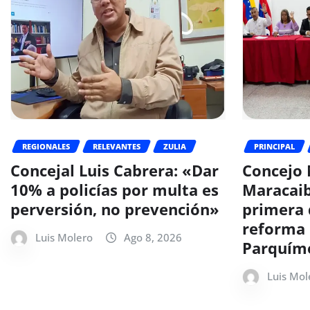
REGIONALES
RELEVANTES
ZULIA
PRINCIPAL
Concejal Luis Cabrera: «Dar
Concejo 
10% a policías por multa es
Maracaib
perversión, no prevención»
primera 
reforma 
Luis Molero
Ago 8, 2026
Parquím
Luis Mol