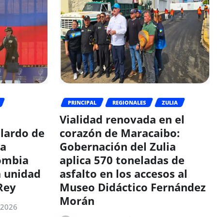
PRINCIPAL
REGIONALES
ZULIA
Vialidad renovada en el
elardo de
corazón de Maracaibo:
la
Gobernación del Zulia
lombia
aplica 570 toneladas de
a unidad
asfalto en los accesos al
Rey
Museo Didáctico Fernández
Morán
 2026