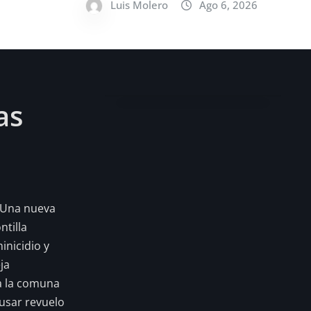
Luis Molero
Ago 6, 2026
as
 Una nueva
tilla
inicidio y
ja
a la comuna
usar revuelo