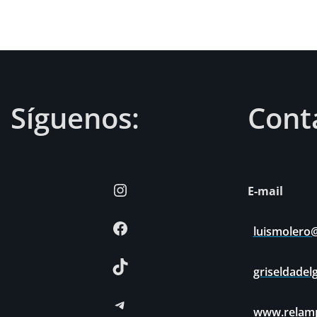
Síguenos:
Cont
Instagram
E-mail
Facebook
luismolero
TikTok
griseldade
Telegram
www.relamp