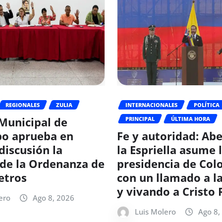
REGIONALES
ZULIA
INTERNACIONALES
POLÍTICA
Municipal de
PRINCIPAL
ÚLTIMA HORA
o aprueba en
Fe y autoridad: Ab
discusión la
la Espriella asume 
de la Ordenanza de
presidencia de Co
etros
con un llamado a l
y vivando a Cristo 
ero
Ago 8, 2026
Luis Molero
Ago 8,