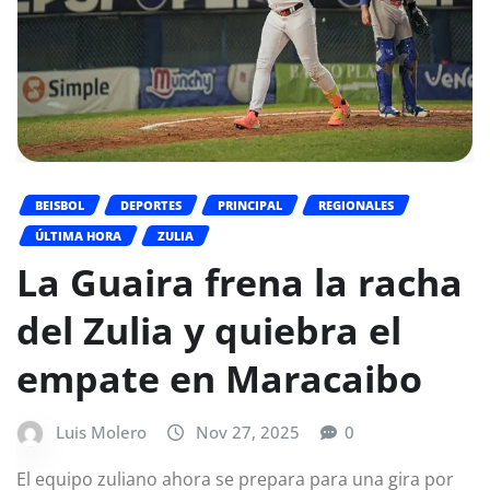
BEISBOL
DEPORTES
PRINCIPAL
REGIONALES
ÚLTIMA HORA
ZULIA
La Guaira frena la racha
del Zulia y quiebra el
empate en Maracaibo
Luis Molero
Nov 27, 2025
0
El equipo zuliano ahora se prepara para una gira por