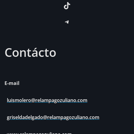
TikTok
Telegram
Contácto
E-mail
luismolero@relampagozuliano.com
griseldadelgado@relampagozuliano.com