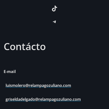
TikTok
Telegram
Contácto
E-mail
luismolero@relampagozuliano.com
griseldadelgado@relampagozuliano.com