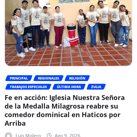
PRINCIPAL
REGIONALES
RELIGIÓN
TRABAJOS ESPECIALES
ÚLTIMA HORA
ZULIA
Fe en acción: Iglesia Nuestra Señora
de la Medalla Milagrosa reabre su
comedor dominical en Haticos por
Arriba
Luis Molero
Ago 9, 2026