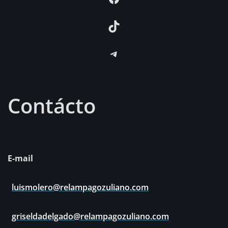
TikTok
Telegram
Contácto
E-mail
luismolero@relampagozuliano.com
griseldadelgado@relampagozuliano.com