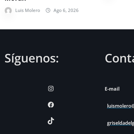
Luis Molero
Ago 6, 2026
Síguenos:
Cont
Instagram
E-mail
Facebook
luismolero
TikTok
griseldade