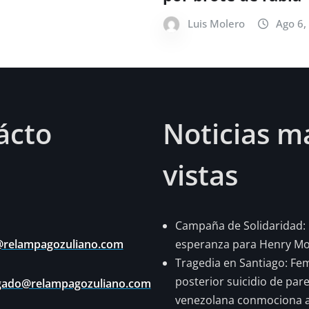
Luis Molero
Ago 6,
ácto
Noticias m
vistas
Campaña de Solidaridad:
@relampagozuliano.com
esperanza para Henry Mon
Tragedia en Santiago: Fem
posterior suicidio de pare
lgado@relampagozuliano.com
venezolana conmociona 