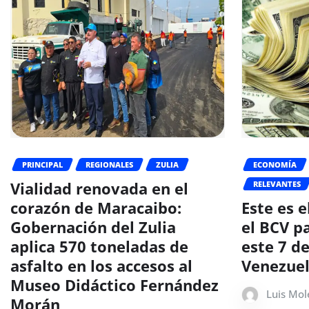
PRINCIPAL
REGIONALES
ZULIA
ECONOMÍA
Vialidad renovada en el
RELEVANTES
corazón de Maracaibo:
Este es e
Gobernación del Zulia
el BCV pa
aplica 570 toneladas de
este 7 d
asfalto en los accesos al
Venezue
Museo Didáctico Fernández
Luis Mol
Morán