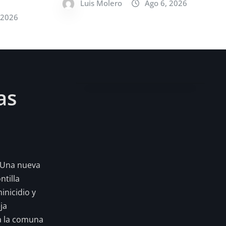
Luis Molero
Ago 6, 2026
 2026
as
 Una nueva
tilla
inicidio y
ja
a la comuna