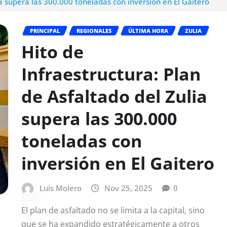
ia supera las 300.000 toneladas con inversión en El Gaitero
PRINCIPAL
REGIONALES
ÚLTIMA HORA
ZULIA
Hito de
Infraestructura: Plan
de Asfaltado del Zulia
supera las 300.000
toneladas con
inversión en El Gaitero
Luis Molero
Nov 25, 2025
0
El plan de asfaltado no se limita a la capital, sino
que se ha expandido estratégicamente a otros