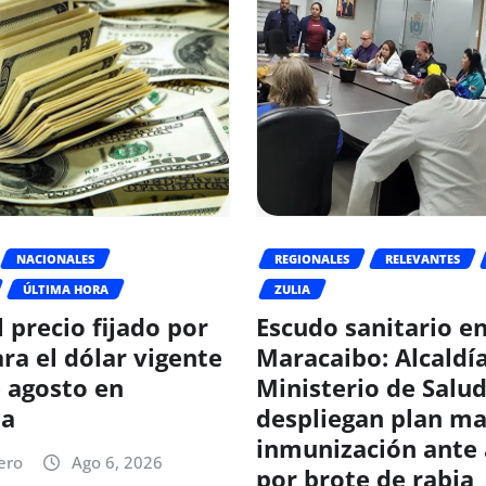
NACIONALES
REGIONALES
RELEVANTES
ÚLTIMA HORA
ZULIA
l precio fijado por
Escudo sanitario e
ra el dólar vigente
Maracaibo: Alcaldía
e agosto en
Ministerio de Salu
la
despliegan plan ma
inmunización ante 
ero
Ago 6, 2026
por brote de rabia