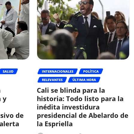
SALUD
INTERNACIONALES
POLÍTICA
RELEVANTES
ÚLTIMA HORA
n
Cali se blinda para la
 y
historia: Todo listo para la
d
inédita investidura
sivo de
presidencial de Abelardo de
alerta
la Espriella