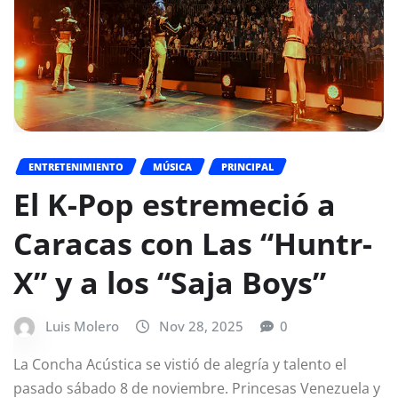
ENTRETENIMIENTO
MÚSICA
PRINCIPAL
El K-Pop estremeció a
Caracas con Las “Huntr-
X” y a los “Saja Boys”
Luis Molero
Nov 28, 2025
0
La Concha Acústica se vistió de alegría y talento el
pasado sábado 8 de noviembre. Princesas Venezuela y