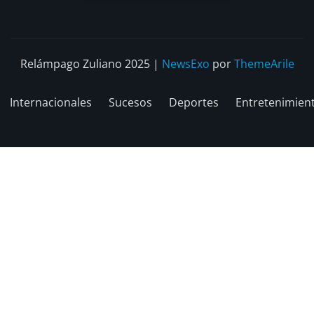
Relámpago Zuliano 2025
|
NewsExo
por
ThemeArile
Internacionales
Sucesos
Deportes
Entretenimien