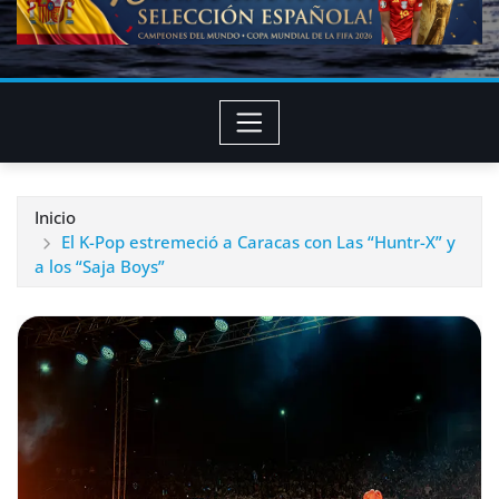
Inicio
El K-Pop estremeció a Caracas con Las “Huntr-X” y
a los “Saja Boys”