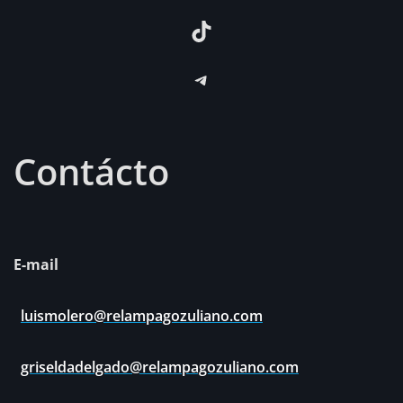
TikTok
Telegram
Contácto
E-mail
luismolero@relampagozuliano.com
griseldadelgado@relampagozuliano.com