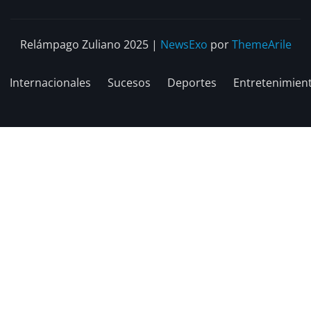
Relámpago Zuliano 2025
|
NewsExo
por
ThemeArile
Internacionales
Sucesos
Deportes
Entretenimien