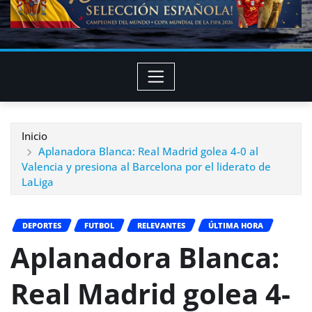
Inicio
Aplanadora Blanca: Real Madrid golea 4-0 al
Valencia y presiona al Barcelona por el liderato de
LaLiga
DEPORTES
FUTBOL
RELEVANTES
ÚLTIMA HORA
Aplanadora Blanca:
Real Madrid golea 4-