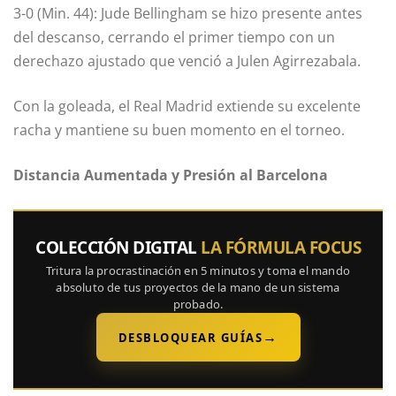
3-0 (Min. 44): Jude Bellingham se hizo presente antes
del descanso, cerrando el primer tiempo con un
derechazo ajustado que venció a Julen Agirrezabala.
Con la goleada, el Real Madrid extiende su excelente
racha y mantiene su buen momento en el torneo.
Distancia Aumentada y Presión al Barcelona
COLECCIÓN DIGITAL
LA FÓRMULA FOCUS
Tritura la procrastinación en 5 minutos y toma el mando
absoluto de tus proyectos de la mano de un sistema
probado.
→
DESBLOQUEAR GUÍAS