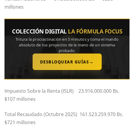
millones
COLECCIÓN DIGITAL
LA FÓRMULA FOCUS
Tritura la procrastinación en 5 minutos y toma el mando
absoluto de tus proyectos de la mano de un sistema
probado.
→
DESBLOQUEAR GUÍAS
Impuesto Sobre la Renta (ISLR) 23.916.000.000 Bs.
$107 millones
Total Recaudado (Octubre 2025) 161.523.259.970 Bs.
$721 millones