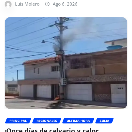
Luis Molero
Ago 6, 2026
PRINCIPAL
REGIONALES
ÚLTIMA HORA
ZULIA
¡Once días de calvario y calor