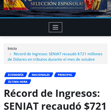
Inicio
Récord de Ingresos: SENIAT recaudó $721 millones
de Dólares en tributos durante el mes de octubre
ECONOMÍA
NACIONALES
PRINCIPAL
ÚLTIMA HORA
Récord de Ingresos:
SENIAT recaudó $721