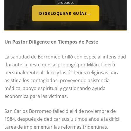
probado.
→
DESBLOQUEAR GUÍAS
Un Pastor Diligente en Tiempos de Peste
La santidad de Borromeo brilló con especial intensidad
durante la peste que se propagó por Milán. Lideró
personalmente al clero y las órdenes religiosas para
asistir a los contagiados, proveyendo asistencia
médica, apoyo espiritual y gestionando ayuda
económica para las víctimas.
San Carlos Borromeo falleció el 4 de noviembre de
1584, después de dedicar sus últimos años a la difícil
tarea de implementar las reformas tridentinas.