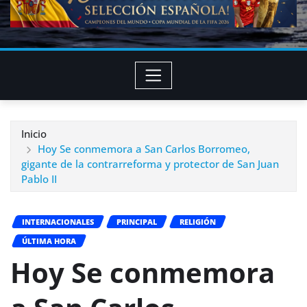
Inicio
Hoy Se conmemora a San Carlos Borromeo,
gigante de la contrarreforma y protector de San Juan
Pablo II
INTERNACIONALES
PRINCIPAL
RELIGIÓN
ÚLTIMA HORA
Hoy Se conmemora