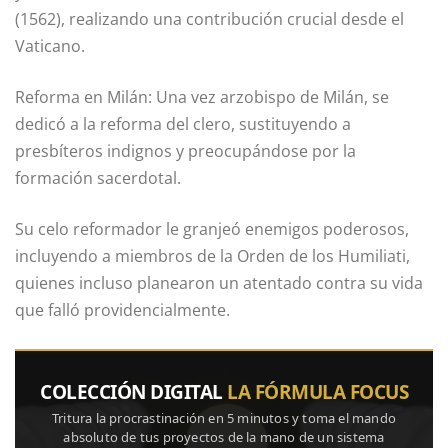
(1562), realizando una contribución crucial desde el
Vaticano.
Reforma en Milán: Una vez arzobispo de Milán, se
dedicó a la reforma del clero, sustituyendo a
presbíteros indignos y preocupándose por la
formación sacerdotal.
Su celo reformador le granjeó enemigos poderosos,
incluyendo a miembros de la Orden de los Humiliati,
quienes incluso planearon un atentado contra su vida
que falló providencialmente.
COLECCIÓN DIGITAL
LA FÓRMULA FOCUS
Tritura la procrastinación en 5 minutos y toma el mando
absoluto de tus proyectos de la mano de un sistema