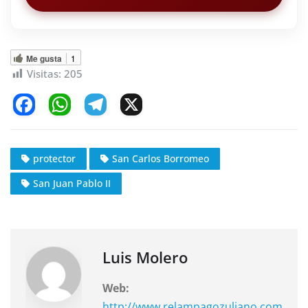
Me gusta
1
Visitas:
205
F
W
T
X
a
h
el
c
at
e
protector
San Carlos Borromeo
e
s
gr
San Juan Pablo II
b
A
a
o
p
m
o
p
k
Luis Molero
Web:
http://www.relampagozuliano.com