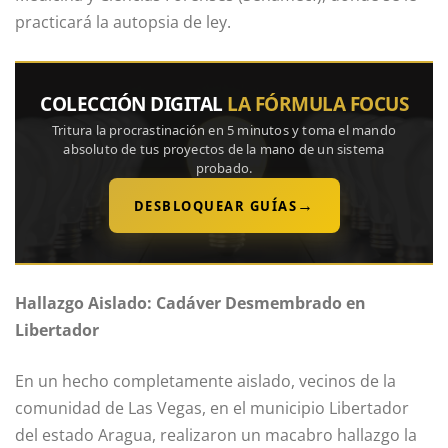
practicará la autopsia de ley.
COLECCIÓN DIGITAL
LA FÓRMULA FOCUS
Tritura la procrastinación en 5 minutos y toma el mando
absoluto de tus proyectos de la mano de un sistema
probado.
→
DESBLOQUEAR GUÍAS
Hallazgo Aislado: Cadáver Desmembrado en
Libertador
En un hecho completamente aislado, vecinos de la
comunidad de Las Vegas, en el municipio Libertador
del estado Aragua, realizaron un macabro hallazgo la