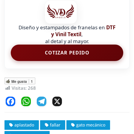
Diseño y estampados de franelas en
DTF
y Vinil Textil
,
al detal y al mayor.
COTIZAR PEDIDO
Me gusta
1
Visitas:
268
F
W
T
X
a
h
el
c
at
e
aplastado
fallar
gato mecánico
e
s
gr