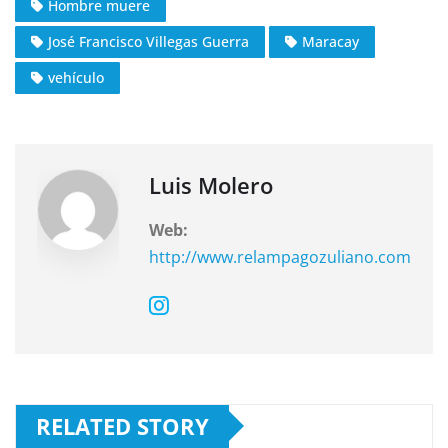
Hombre muere
b
A
a
o
p
m
José Francisco Villegas Guerra
Maracay
o
p
vehículo
k
Luis Molero
Web:
http://www.relampagozuliano.com
RELATED STORY