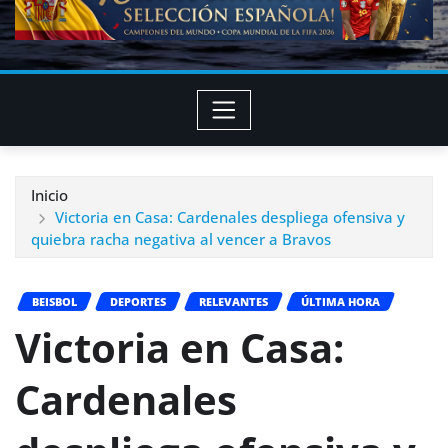
Inicio
Victoria en Casa: Cardenales despliega ofensiva y
quiebra racha negativa al vencer a Bravos
BEISBOL
DEPORTES
RELEVANTES
ÚLTIMA HORA
Victoria en Casa:
Cardenales