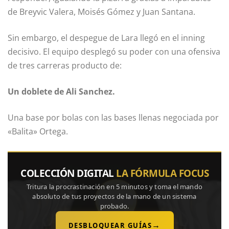
de Breyvic Valera, Moisés Gómez y Juan Santana.
Sin embargo, el despegue de Lara llegó en el inning
decisivo. El equipo desplegó su poder con una ofensiva
de tres carreras producto de:
Un doblete de Ali Sanchez.
Una base por bolas con las bases llenas negociada por
«Balita» Ortega.
COLECCIÓN DIGITAL
LA FÓRMULA FOCUS
Tritura la procrastinación en 5 minutos y toma el mando
absoluto de tus proyectos de la mano de un sistema
probado.
→
DESBLOQUEAR GUÍAS