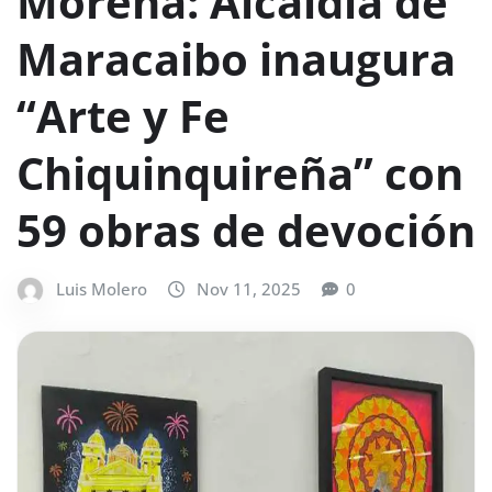
Morena: Alcaldía de
Maracaibo inaugura
“Arte y Fe
Chiquinquireña” con
59 obras de devoción
Luis Molero
Nov 11, 2025
0