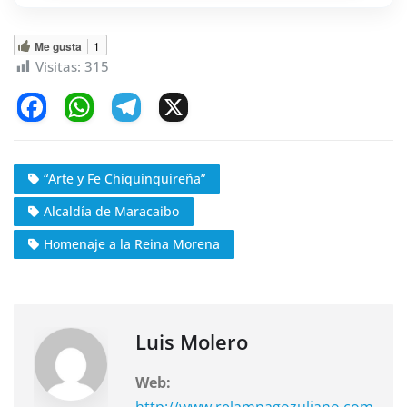
Me gusta
1
Visitas:
315
F
W
T
X
a
h
el
c
at
e
“Arte y Fe Chiquinquireña”
e
s
gr
Alcaldía de Maracaibo
b
A
a
o
p
m
Homenaje a la Reina Morena
o
p
k
Luis Molero
Web:
http://www.relampagozuliano.com