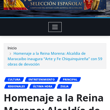
Inicio
Homenaje a la Reina Morena: Alcaldía de
Maracaibo inaugura “Arte y Fe Chiquinquireña” con 59
obras de devoción
CULTURA
ENTRETENIMIENTO
PRINCIPAL
REGIONALES
ÚLTIMA HORA
ZULIA
Homenaje a la Reina