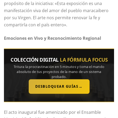
propósito de la iniciativa: «Esta exposición es una
manifestación viva del amor del pueblo maracaibero
por su Virgen. El arte nos permite renovar la fe y
compartirla con el país entero».
Emociones en Vivo y Reconocimiento Regional
COLECCIÓN DIGITAL
LA FÓRMULA FOCUS
Tritura la procrastinación en 5 minutos y toma el mando
absoluto de tus proyectos de la mano de un sistema
probado.
→
DESBLOQUEAR GUÍAS
El acto inaugural fue amenizado por el Ensamble