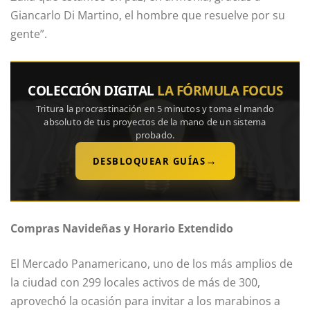
Giancarlo Di Martino, el hombre que resuelve por su
gente”.
COLECCIÓN DIGITAL
LA FÓRMULA FOCUS
Tritura la procrastinación en 5 minutos y toma el mando
absoluto de tus proyectos de la mano de un sistema
probado.
→
DESBLOQUEAR GUÍAS
Compras Navideñas y Horario Extendido
El Mercado Panamericano, uno de los más amplios de
la ciudad con 299 locales activos de más de 300,
aprovechó la ocasión para invitar a los marabinos a