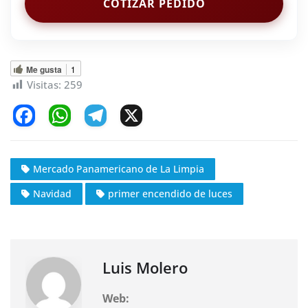
COTIZAR PEDIDO
Me gusta
1
Visitas:
259
F
W
T
X
a
h
el
c
at
e
Mercado Panamericano de La Limpia
e
s
gr
Navidad
primer encendido de luces
b
A
a
o
p
m
o
p
k
Luis Molero
Web: