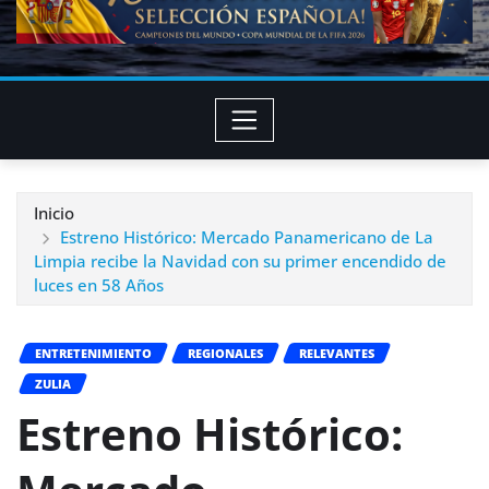
Inicio
Estreno Histórico: Mercado Panamericano de La
Limpia recibe la Navidad con su primer encendido de
luces en 58 Años
ENTRETENIMIENTO
REGIONALES
RELEVANTES
ZULIA
Estreno Histórico: