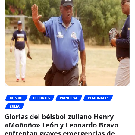
BEISBOL
DEPORTES
PRINCIPAL
REGIONALES
ZULIA
Glorias del béisbol zuliano Henry
«Moñoño» León y Leonardo Bravo
enfrentan graves emergencias de