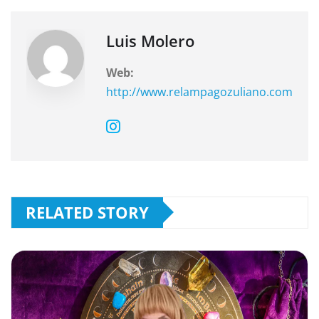
o
p
k
Luis Molero
Web:
http://www.relampagozuliano.com
RELATED STORY