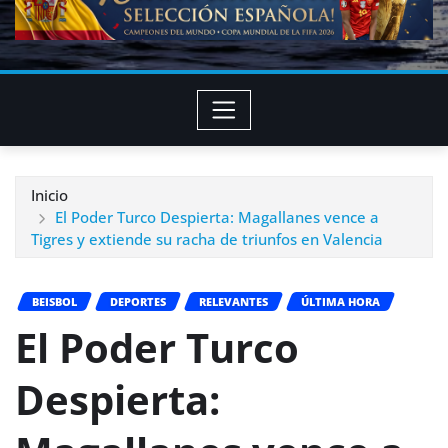
Inicio
El Poder Turco Despierta: Magallanes vence a
Tigres y extiende su racha de triunfos en Valencia
BEISBOL
DEPORTES
RELEVANTES
ÚLTIMA HORA
El Poder Turco
Despierta: