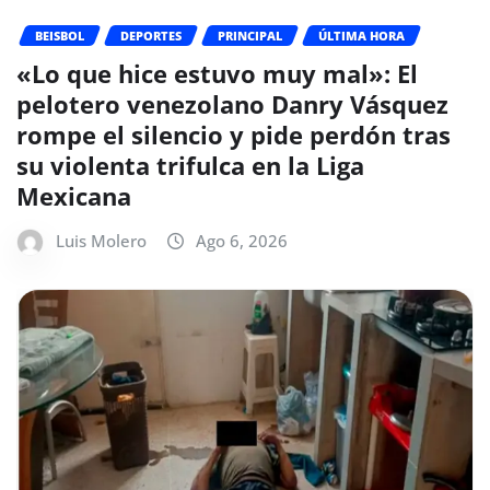
BEISBOL
DEPORTES
PRINCIPAL
ÚLTIMA HORA
«Lo que hice estuvo muy mal»: El
pelotero venezolano Danry Vásquez
rompe el silencio y pide perdón tras
su violenta trifulca en la Liga
Mexicana
Luis Molero
Ago 6, 2026