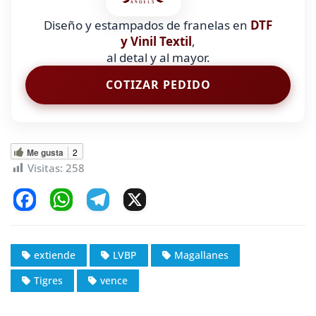
Diseño y estampados de franelas en
DTF
y Vinil Textil
,
al detal y al mayor.
COTIZAR PEDIDO
Me gusta
2
Visitas:
258
F
W
T
X
a
h
el
c
at
e
extiende
LVBP
Magallanes
e
s
gr
Tigres
vence
b
A
a
o
p
m