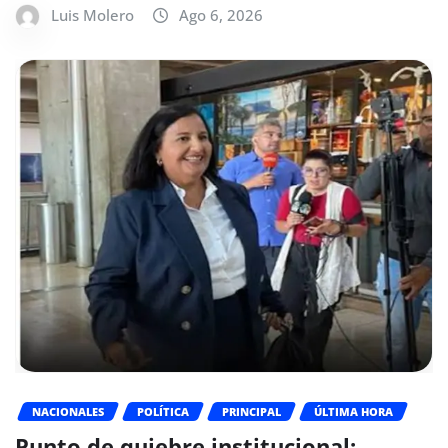
Luis Molero
Ago 6, 2026
NACIONALES
POLÍTICA
PRINCIPAL
ÚLTIMA HORA
Punto de quiebre institucional: