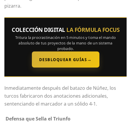
pizarra.
COLECCIÓN DIGITAL
LA FÓRMULA FOCUS
Tritura la procrastinación en 5 minutos y toma el mando
absoluto de tus proyectos de la mano de un sistema
probado.
→
DESBLOQUEAR GUÍAS
Inmediatamente después del batazo de Núñez, los
turcos fabricaron dos anotaciones adicionales,
sentenciando el marcador a un sólido 4-1.
Defensa que Sella el Triunfo