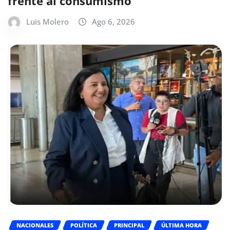
frente al consumismo
Luis Molero
Ago 6, 2026
NACIONALES
POLÍTICA
PRINCIPAL
ÚLTIMA HORA