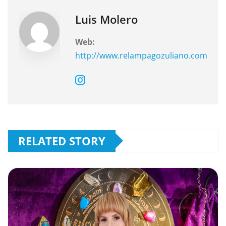
o
p
k
Luis Molero
Web:
http://www.relampagozuliano.com
RELATED STORY