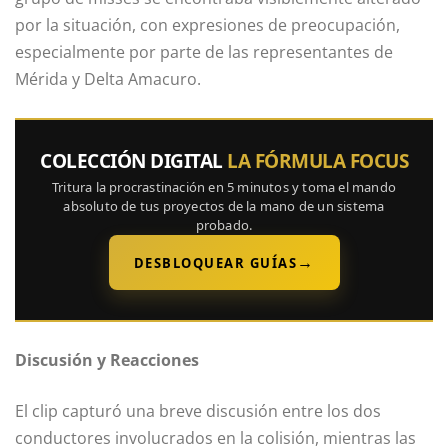
por la situación, con expresiones de preocupación,
especialmente por parte de las representantes de
Mérida y Delta Amacuro.
COLECCIÓN DIGITAL
LA FÓRMULA FOCUS
Tritura la procrastinación en 5 minutos y toma el mando
absoluto de tus proyectos de la mano de un sistema
probado.
→
DESBLOQUEAR GUÍAS
Discusión y Reacciones
El clip capturó una breve discusión entre los dos
conductores involucrados en la colisión, mientras las