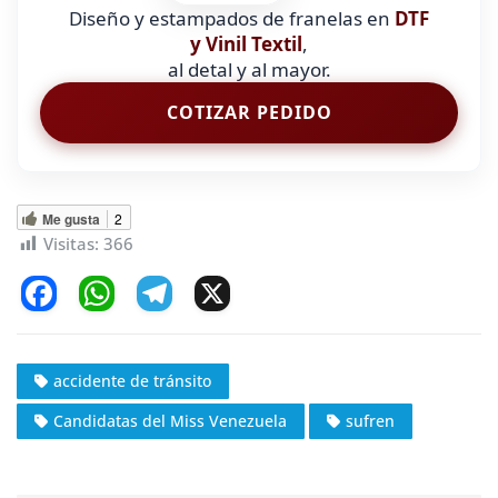
Diseño y estampados de franelas en
DTF
y Vinil Textil
,
al detal y al mayor.
COTIZAR PEDIDO
Me gusta
2
Visitas:
366
F
W
T
X
a
h
el
c
at
e
accidente de tránsito
e
s
gr
Candidatas del Miss Venezuela
sufren
b
A
a
o
p
m