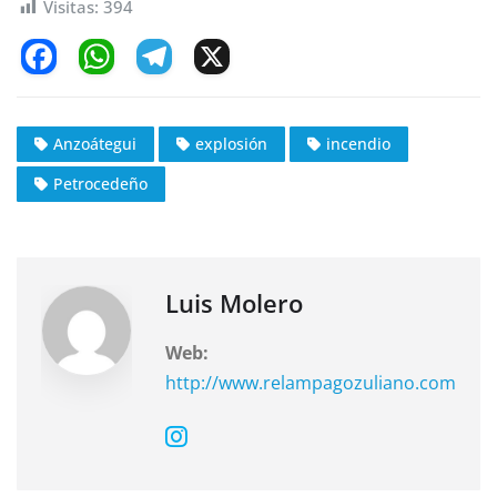
Visitas:
394
F
W
T
X
a
h
el
c
at
e
Anzoátegui
explosión
incendio
e
s
gr
Petrocedeño
b
A
a
o
p
m
o
p
k
Luis Molero
Web:
http://www.relampagozuliano.com