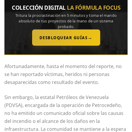
COLECCIÓN DIGITAL
LA FÓRMULA FOCUS
Tritura la procrastinación en 5 minutos y toma el mando
absoluto de tus proyectos de la mano de un sistema
probado.
→
DESBLOQUEAR GUÍAS
Afortunadamente, hasta el momento del reporte, no
se han reportado víctimas, heridos ni personas
desaparecidas como resultado del evento.
Sin embargo, la estatal Petróleos de Venezuela
(PDVSA), encargada de la operación de Petrocedeño,
no ha emitido un comunicado oficial sobre las causas
del incendio o el alcance de los daños en la
infraestructura. La comunidad se mantiene a la espera