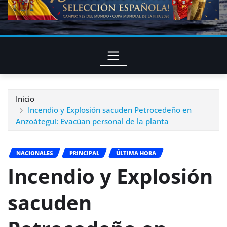
Inicio
Incendio y Explosión sacuden Petrocedeño en
Anzoátegui: Evacúan personal de la planta
NACIONALES
PRINCIPAL
ÚLTIMA HORA
Incendio y Explosión
sacuden