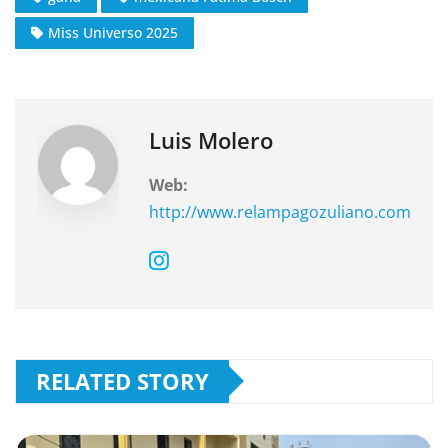
e
s
gr
Miss Universo 2025
b
A
a
o
p
m
o
p
k
Luis Molero
Web:
http://www.relampagozuliano.com
RELATED STORY