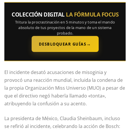
COLECCIÓN DIGITAL
LA FÓRMULA FOCUS
Tritura la procrastinación en 5 minutos y toma el mando
absoluto de tus proyectos de la mano de un sistema
probado.
→
DESBLOQUEAR GUÍAS
El incidente desató acusaciones de misoginia y
provocó una reacción mundial, incluida la condena de
la propia Organización Miss Universo (MUO) a pesar de
que el directivo negó haberla llamado «tonta»,
atribuyendo la confusión a su acento.
La presidenta de México, Claudia Sheinbaum, incluso
se refirió al incidente, celebrando la acción de Bosch: