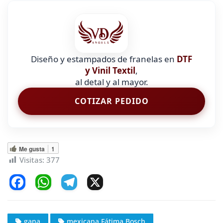
Diseño y estampados de franelas en
DTF
y Vinil Textil
,
al detal y al mayor.
COTIZAR PEDIDO
Me gusta
1
Visitas:
377
F
W
T
X
a
h
el
c
at
e
gana
mexicana Fátima Bosch