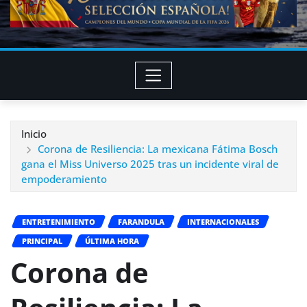
Inicio
Corona de Resiliencia: La mexicana Fátima Bosch
gana el Miss Universo 2025 tras un incidente viral de
empoderamiento
ENTRETENIMIENTO
FARANDULA
INTERNACIONALES
PRINCIPAL
ÚLTIMA HORA
Corona de