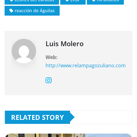
b
A
a
o
p
m
reacción de Águilas
o
p
k
Luis Molero
Web:
http://www.relampagozuliano.com
RELATED STORY