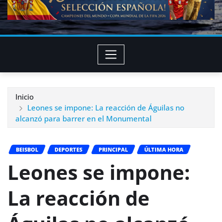
Inicio
Leones se impone: La reacción de Águilas no
alcanzó para barrer en el Monumental
BEISBOL
DEPORTES
PRINCIPAL
ÚLTIMA HORA
Leones se impone:
La reacción de