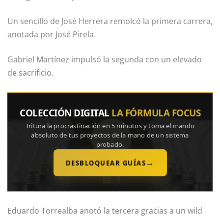
Un sencillo de José Herrera remolcó la primera carrera,
anotada por José Pirela.
Gabriel Martínez impulsó la segunda con un elevado
de sacrificio.
COLECCIÓN DIGITAL
LA FÓRMULA FOCUS
Tritura la procrastinación en 5 minutos y toma el mando
absoluto de tus proyectos de la mano de un sistema
probado.
→
DESBLOQUEAR GUÍAS
Eduardo Torrealba anotó la tercera gracias a un wild