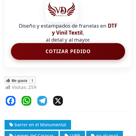
Diseño y estampados de franelas en
DTF
y Vinil Textil
,
al detal y al mayor.
COTIZAR PEDIDO
Me gusta
1
Visitas:
259
F
W
T
X
a
h
el
c
at
e
barrer en el Monumental
e
s
gr
Leones del Caracas
LVBP
no alcanzó