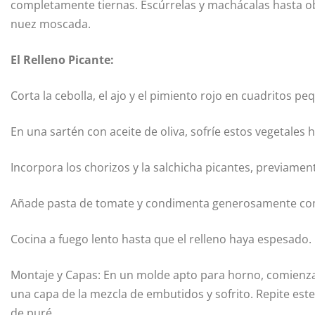
completamente tiernas. Escúrrelas y machácalas hasta o
nuez moscada.
El Relleno Picante:
Corta la cebolla, el ajo y el pimiento rojo en cuadritos pe
En una sartén con aceite de oliva, sofríe estos vegetales
Incorpora los chorizos y la salchicha picantes, previamen
Añade pasta de tomate y condimenta generosamente con s
Cocina a fuego lento hasta que el relleno haya espesado. 
Montaje y Capas: En un molde apto para horno, comienza
una capa de la mezcla de embutidos y sofrito. Repite es
de puré.