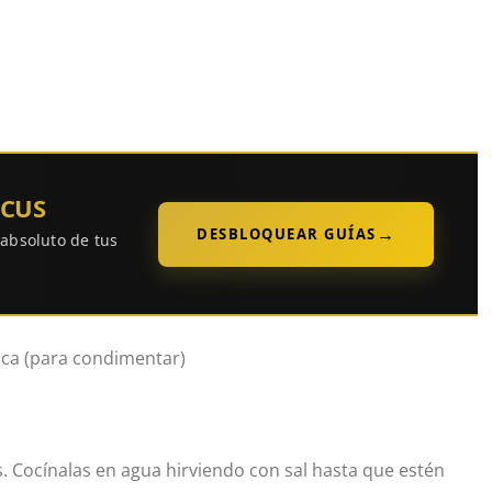
OCUS
→
DESBLOQUEAR GUÍAS
 absoluto de tus
aca (para condimentar)
s. Cocínalas en agua hirviendo con sal hasta que estén