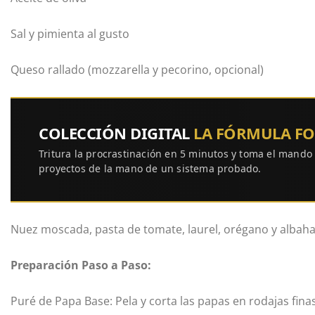
Sal y pimienta al gusto
Queso rallado (mozzarella y pecorino, opcional)
COLECCIÓN DIGITAL
LA FÓRMULA F
Tritura la procrastinación en 5 minutos y toma el mando
proyectos de la mano de un sistema probado.
Nuez moscada, pasta de tomate, laurel, orégano y albah
Preparación Paso a Paso:
Puré de Papa Base: Pela y corta las papas en rodajas fina