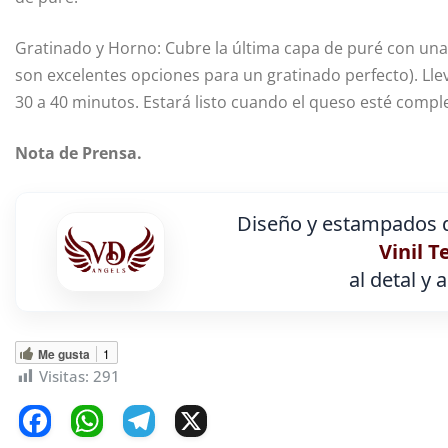
Gratinado y Horno: Cubre la última capa de puré con una
son excelentes opciones para un gratinado perfecto). Ll
30 a 40 minutos. Estará listo cuando el queso esté comple
Nota de Prensa.
Diseño y estampados d
Vinil T
al detal y 
Me gusta
1
Visitas:
291
F
W
T
X