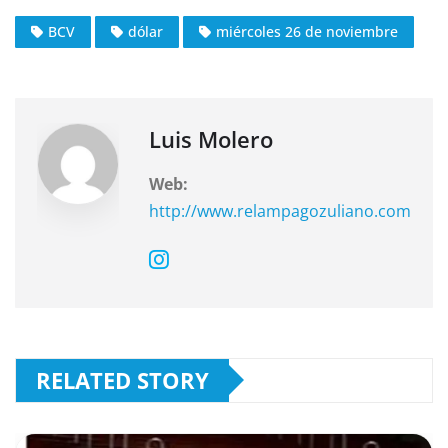
c
at
e
BCV
dólar
miércoles 26 de noviembre
e
s
gr
b
A
a
o
p
m
o
p
Luis Molero
k
Web:
http://www.relampagozuliano.com
RELATED STORY