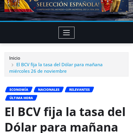
Inicio
El BCV fija la tasa del Dólar para mañana
miércoles 26 de noviembre
ECONOMÍA
NACIONALES
RELEVANTES
ÚLTIMA HORA
El BCV fija la tasa del
Dólar para mañana