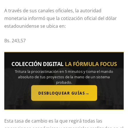
A través de sus canales oficiales, la autoridad
monetaria informó que la cotización oficial del dólar
estadounidense se ubica en:
Bs. 243,57
COLECCIÓN DIGITAL
LA FÓRMULA FOCUS
Tritura la procrastinación en 5 minutos y toma el mando
absoluto de tus proyectos de la mano de un sistema
probado.
→
DESBLOQUEAR GUÍAS
Esta tasa de cambio es la que regirá todas las