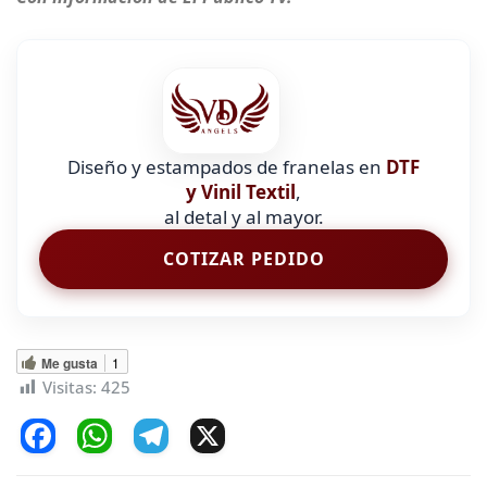
Diseño y estampados de franelas en
DTF
y Vinil Textil
,
al detal y al mayor.
COTIZAR PEDIDO
Me gusta
1
Visitas:
425
F
W
T
X
a
h
el