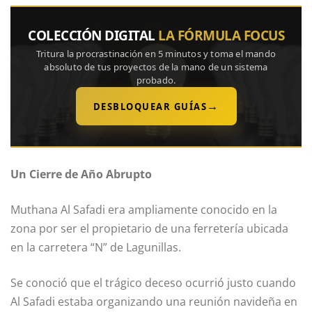
COLECCIÓN DIGITAL
LA FÓRMULA FOCUS
Tritura la procrastinación en 5 minutos y toma el mando
absoluto de tus proyectos de la mano de un sistema
probado.
→
DESBLOQUEAR GUÍAS
Un Cierre de Año Abrupto
Muthana Al Safadi era ampliamente conocido en la
zona por ser el propietario de una ferretería ubicada
en la carretera “N” de Lagunillas.
Se conoció que el trágico deceso ocurrió justo cuando
Al Safadi estaba organizando una reunión navideña en