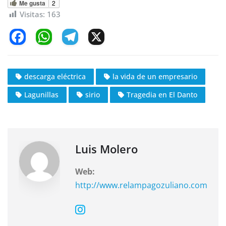
Me gusta
2
Visitas:
163
F
W
T
X
a
h
el
c
at
e
descarga eléctrica
la vida de un empresario
e
s
gr
Lagunillas
sirio
Tragedia en El Danto
b
A
a
o
p
m
o
p
k
Luis Molero
Web:
http://www.relampagozuliano.com