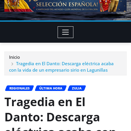
Inicio
Tragedia en El Danto: Descarga eléctrica acaba
con la vida de un empresario sirio en Lagunillas
REGIONALES
ÚLTIMA HORA
ZULIA
Tragedia en El
Danto: Descarga