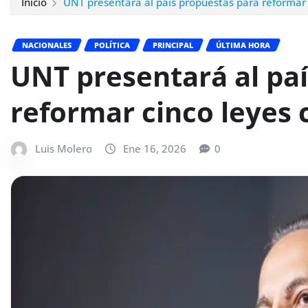
Inicio
UNT presentará al país propuestas para reformar 
NACIONALES
POLÍTICA
PRINCIPAL
ÚLTIMA HORA
UNT presentará al pa
reformar cinco leyes 
Luis Molero
Ene 16, 2026
0