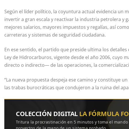
Según el líder político, la coyuntura actual evidencia u
invertir a gran escala y reactivar la industria petrolera y 
mejores salarios, mayores impuestos y regalías, así como
carreteras y sistemas de seguridad ciudadana.
En ese sentido, el partido que preside ultima los detalles 
Ley de Hidrocarburos, vigente desde el año 2006, cuyo m
directo o indirecto— de las operaciones, la comercializaci
“La nueva propuesta despeja ese camino y constituye un ll
las trabas burocráticas que condujeron a la ruina del apa
COLECCIÓN DIGITAL
LA FÓRMULA F
Tritura la procrastinación en 5 minutos y toma el mando
proyectos de la mano de un sistema probado.