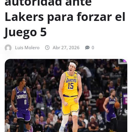
autoridad ante
Lakers para forzar el
Juego 5
Luis Molero
Abr 27, 2026
0