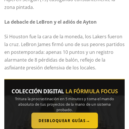
zona pintada.
La debacle de LeBron y el adiós de Ayton
Si Houston fue la cara de la moneda, los Lakers fueron
la cruz. LeBron James firmó uno de sus peores partidos
en postemporada: apenas 10 puntos y un registro
alarmante de 8 pérdidas de balón, reflejo de la
asfixiante presión defensiva de los locales.
COLECCIÓN DIGITAL
LA FÓRMULA FOCUS
Tritura la procrastinación en 5 minutos y toma el mando
absoluto de tus proyectos de la mano de un sistema
probado.
→
DESBLOQUEAR GUÍAS