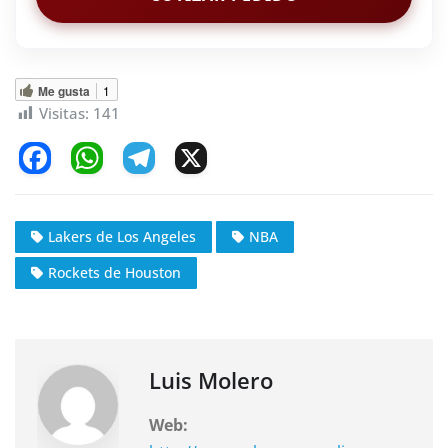
Me gusta
1
Visitas:
141
F
W
T
X
a
h
el
c
at
e
Lakers de Los Angeles
NBA
e
s
gr
Rockets de Houston
b
A
a
o
p
m
o
p
k
Luis Molero
Web: