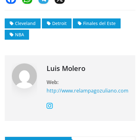
a
h
el
c
at
e
Cleveland
Detroit
Finales del Este
e
s
gr
NBA
b
A
a
o
p
m
o
p
k
Luis Molero
Web:
http://www.relampagozuliano.com