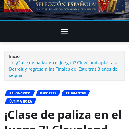
Inicio
¡Clase de paliza en el Juego 7! Cleveland aplasta a
Detroit y regresa a las Finales del Este tras 8 años de
sequía
BALONCESTO
DEPORTES
RELEVANTES
ÚLTIMA HORA
¡Clase de paliza en el