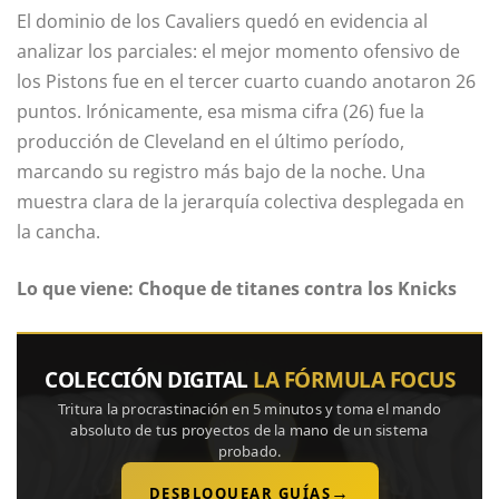
El dominio de los Cavaliers quedó en evidencia al
analizar los parciales: el mejor momento ofensivo de
los Pistons fue en el tercer cuarto cuando anotaron 26
puntos. Irónicamente, esa misma cifra (26) fue la
producción de Cleveland en el último período,
marcando su registro más bajo de la noche. Una
muestra clara de la jerarquía colectiva desplegada en
la cancha.
Lo que viene: Choque de titanes contra los Knicks
COLECCIÓN DIGITAL
LA FÓRMULA FOCUS
Tritura la procrastinación en 5 minutos y toma el mando
absoluto de tus proyectos de la mano de un sistema
probado.
→
DESBLOQUEAR GUÍAS