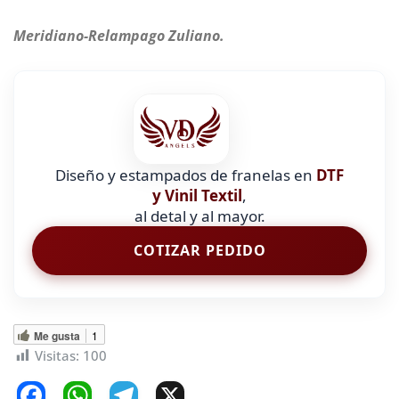
Meridiano-Relampago Zuliano.
Diseño y estampados de franelas en
DTF
y Vinil Textil
,
al detal y al mayor.
COTIZAR PEDIDO
Me gusta
1
Visitas:
100
F
W
T
X