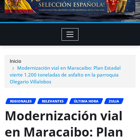
Inicio
Modernización vial en Maracaibo: Plan Estadal
vierte 1.200 toneladas de asfalto en la parroquia
Olegario Villalobos
REGIONALES
RELEVANTES
ÚLTIMA HORA
ZULIA
Modernización vial
en Maracaibo: Plan