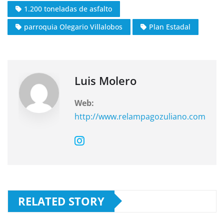
c
at
e
1.200 toneladas de asfalto
e
s
gr
parroquia Olegario Villalobos
Plan Estadal
b
A
a
o
p
m
o
p
k
Luis Molero
Web:
http://www.relampagozuliano.com
RELATED STORY