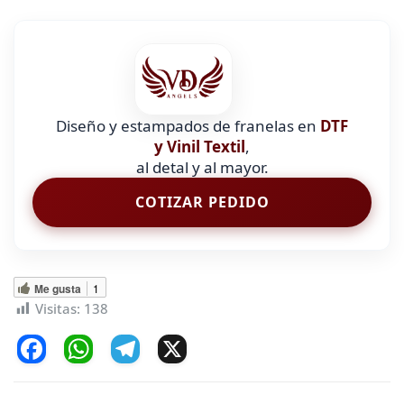
Diseño y estampados de franelas en
DTF
y Vinil Textil
,
al detal y al mayor.
COTIZAR PEDIDO
Me gusta
1
Visitas:
138
F
W
T
X
a
h
el