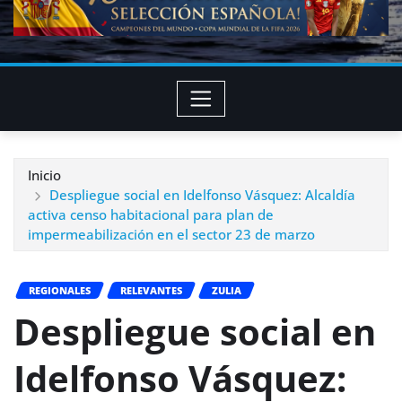
Inicio
Despliegue social en Idelfonso Vásquez: Alcaldía
activa censo habitacional para plan de
impermeabilización en el sector 23 de marzo
REGIONALES
RELEVANTES
ZULIA
Despliegue social en
Idelfonso Vásquez: