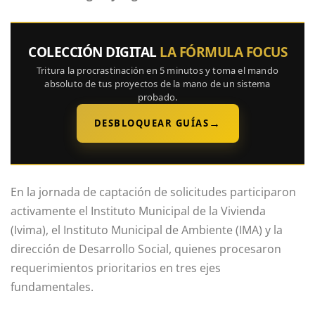
COLECCIÓN DIGITAL
LA FÓRMULA FOCUS
Tritura la procrastinación en 5 minutos y toma el mando
absoluto de tus proyectos de la mano de un sistema
probado.
→
DESBLOQUEAR GUÍAS
En la jornada de captación de solicitudes participaron
activamente el Instituto Municipal de la Vivienda
(Ivima), el Instituto Municipal de Ambiente (IMA) y la
dirección de Desarrollo Social, quienes procesaron
requerimientos prioritarios en tres ejes
fundamentales.