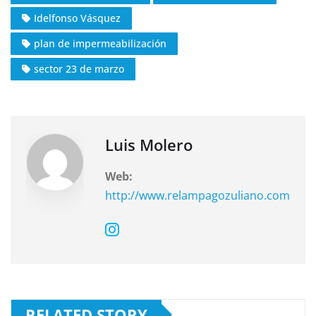
e
s
gr
Idelfonso Vásquez
b
A
a
o
p
m
plan de impermeabilización
o
p
sector 23 de marzo
k
Luis Molero
Web:
http://www.relampagozuliano.com
RELATED STORY