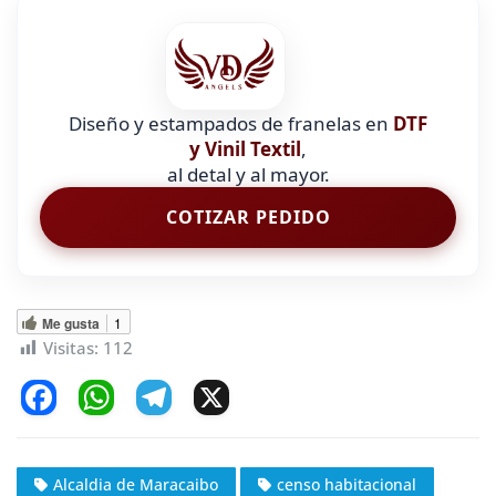
Diseño y estampados de franelas en
DTF
y Vinil Textil
,
al detal y al mayor.
COTIZAR PEDIDO
Me gusta
1
Visitas:
112
F
W
T
X
a
h
el
c
at
e
Alcaldia de Maracaibo
censo habitacional