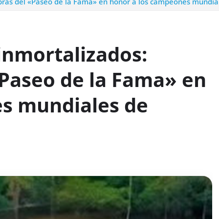
obras del «Paseo de la Fama» en honor a los campeones mundial
inmortalizados:
 «Paseo de la Fama» en
s mundiales de