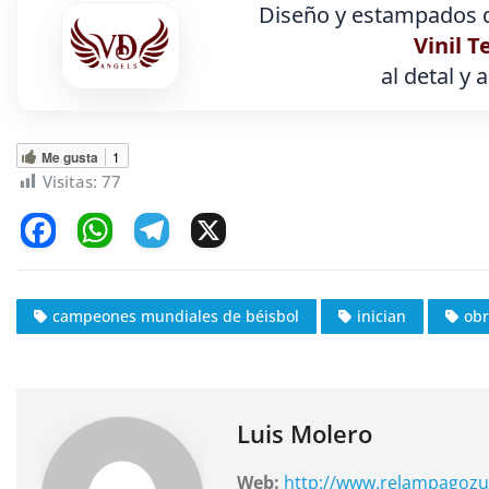
Diseño y estampados d
Vinil T
al detal y 
Me gusta
1
Visitas:
77
F
W
T
X
a
h
el
c
at
e
campeones mundiales de béisbol
inician
obr
e
s
gr
b
A
a
o
p
m
o
p
Luis Molero
k
Web:
http://www.relampagozu