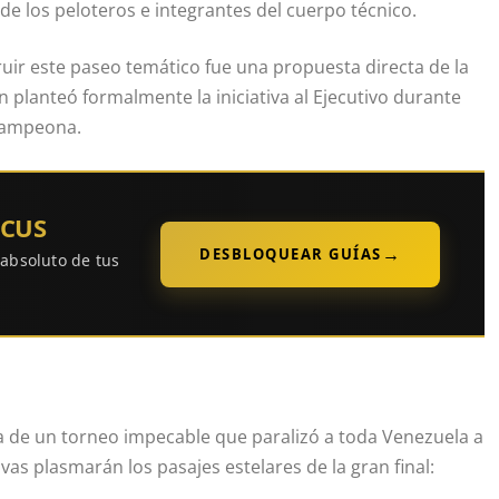
e los peloteros e integrantes del cuerpo técnico.
ruir este paseo temático fue una propuesta directa de la
n planteó formalmente la iniciativa al Ejecutivo durante
 campeona.
OCUS
→
DESBLOQUEAR GUÍAS
 absoluto de tus
ca de un torneo impecable que paralizó a toda Venezuela a
vas plasmarán los pasajes estelares de la gran final: