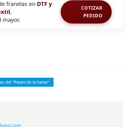
e franelas en
DTF y
COTIZAR
extil
,
PEDIDO
al mayor.
as del "Paseo de la Fama"
liano.com