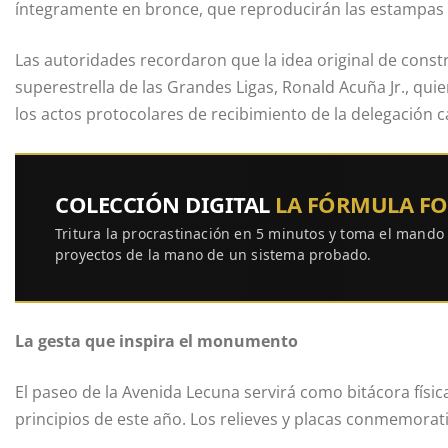
íntegramente en bronce, que reproducirán las estampas d
Las autoridades recordaron que la idea original de const
superestrella de las Grandes Ligas, Ronald Acuña Jr., quie
los actos protocolares de recibimiento de la delegación
COLECCIÓN DIGITAL
LA FÓRMULA F
Tritura la procrastinación en 5 minutos y toma el mando
proyectos de la mano de un sistema probado.
La gesta que inspira el monumento
El paseo de la Avenida Lecuna servirá como bitácora físi
principios de este año. Los relieves y placas conmemorati