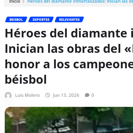
Inicio
Héroes del diamante inmortalizados: Inician las 
BEISBOL
DEPORTES
RELEVANTES
Héroes del diamante 
Inician las obras del
honor a los campeone
béisbol
Luis Molero
Jun 13, 2026
0