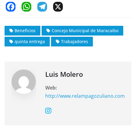
F
W
T
X
a
h
el
c
at
e
Beneficios
Concejo Municipal de Maracaibo
e
s
gr
quinta entrega
Trabajadores
b
A
a
o
p
m
o
p
k
Luis Molero
Web:
http://www.relampagozuliano.com