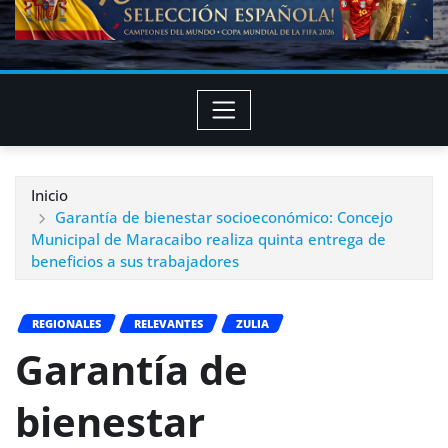
Inicio
Garantía de bienestar socioeconómico: Concejo
Municipal de Maracaibo realiza quinta entrega de
beneficios a sus trabajadores
REGIONALES
RELEVANTES
ZULIA
Garantía de
bienestar