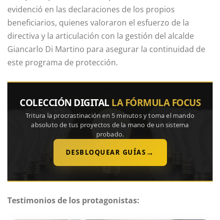
evidenció en las declaraciones de los propios
beneficiarios, quienes valoraron el esfuerzo de la
directiva y la articulación con la gestión del alcalde
Giancarlo Di Martino para asegurar la continuidad de
este programa de protección.
COLECCIÓN DIGITAL
LA FÓRMULA FOCUS
Tritura la procrastinación en 5 minutos y toma el mando
absoluto de tus proyectos de la mano de un sistema
probado.
→
DESBLOQUEAR GUÍAS
Testimonios de los protagonistas: