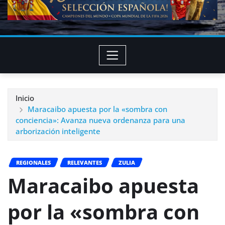
Inicio
Maracaibo apuesta por la «sombra con
conciencia»: Avanza nueva ordenanza para una
arborización inteligente
REGIONALES
RELEVANTES
ZULIA
Maracaibo apuesta
por la «sombra con