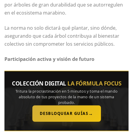
por árboles de gran durabilidad que se autorregulen
en el ecosistema marabino.
La norma no solo dictará qué plantar, sino dónde,
asegurando que cada árbol contribuya al bienestar
colectivo sin comprometer los servicios públicos.
Participación activa y visión de futuro
COLECCIÓN DIGITAL
LA FÓRMULA FOCUS
Tritura la procrastinación en 5 minutos y toma el mando
absoluto de tus proyectos de la mano de un sistema
probado.
→
DESBLOQUEAR GUÍAS