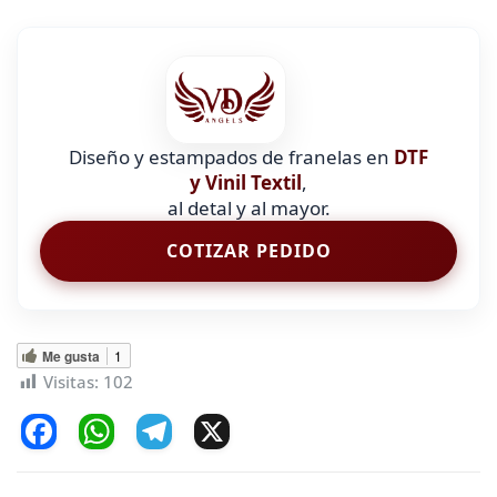
Diseño y estampados de franelas en
DTF
y Vinil Textil
,
al detal y al mayor.
COTIZAR PEDIDO
Me gusta
1
Visitas:
102
F
W
T
X
a
h
el