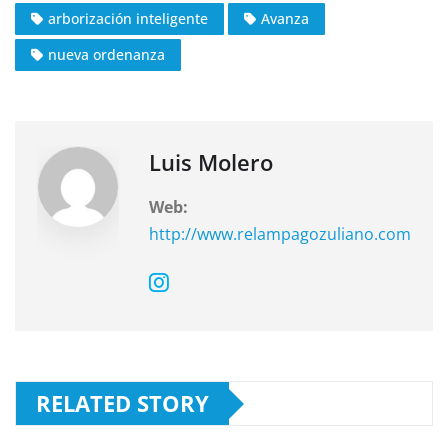
c
at
e
arborización inteligente
Avanza
e
s
gr
nueva ordenanza
b
A
a
o
p
m
o
p
k
Luis Molero
Web:
http://www.relampagozuliano.com
RELATED STORY