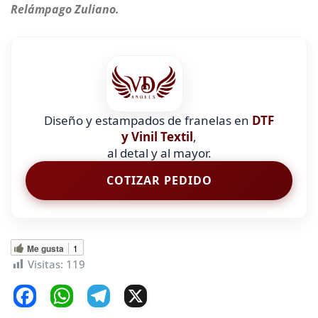
Relámpago Zuliano.
Diseño y estampados de franelas en
DTF
y Vinil Textil
,
al detal y al mayor.
COTIZAR PEDIDO
Me gusta
1
Visitas:
119
F
W
T
X