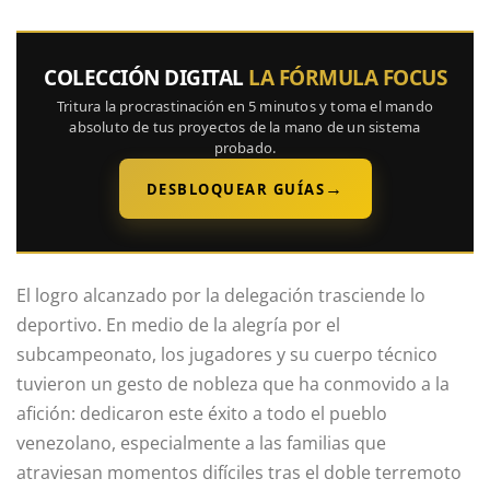
COLECCIÓN DIGITAL
LA FÓRMULA FOCUS
Tritura la procrastinación en 5 minutos y toma el mando
absoluto de tus proyectos de la mano de un sistema
probado.
→
DESBLOQUEAR GUÍAS
El logro alcanzado por la delegación trasciende lo
deportivo. En medio de la alegría por el
subcampeonato, los jugadores y su cuerpo técnico
tuvieron un gesto de nobleza que ha conmovido a la
afición: dedicaron este éxito a todo el pueblo
venezolano, especialmente a las familias que
atraviesan momentos difíciles tras el doble terremoto