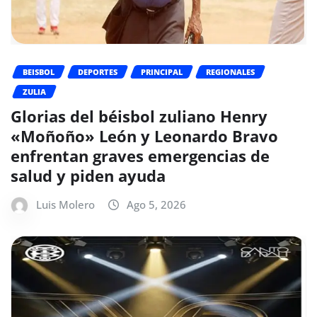
BEISBOL
DEPORTES
PRINCIPAL
REGIONALES
ZULIA
Glorias del béisbol zuliano Henry
«Moñoño» León y Leonardo Bravo
enfrentan graves emergencias de
salud y piden ayuda
Luis Molero
Ago 5, 2026