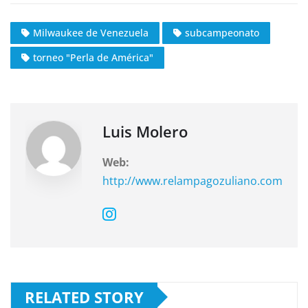
a
h
el
c
at
e
Milwaukee de Venezuela
subcampeonato
e
s
gr
torneo "Perla de América"
b
A
a
o
p
m
o
p
k
Luis Molero
Web:
http://www.relampagozuliano.com
RELATED STORY