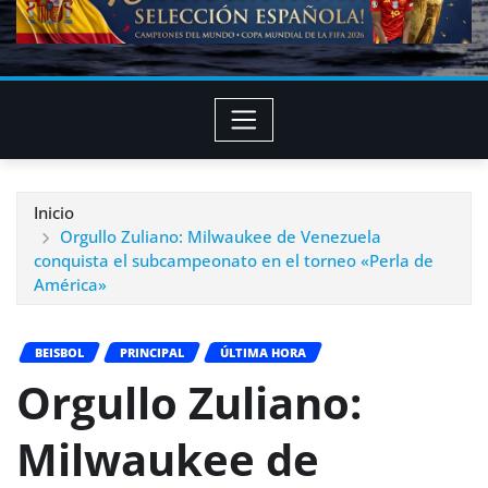
Inicio
Orgullo Zuliano: Milwaukee de Venezuela
conquista el subcampeonato en el torneo «Perla de
América»
BEISBOL
PRINCIPAL
ÚLTIMA HORA
Orgullo Zuliano:
Milwaukee de