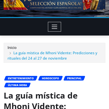
Inicio
La guía mística de Mhoni Vidente: Predicciones y
rituales del 24 al 27 de noviembre
ENTRETENIMIENTO
HOROSCOPO
PRINCIPAL
ÚLTIMA HORA
La guía mística de
Mhoni Vidente: